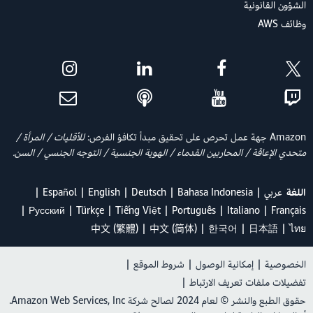
الشؤون القانونية
وظائف AWS
Amazon جهة عمل تحرص على تحقيق مبدأ تكافؤ الفرص:
للأقليات / المرأة /
متحدي الإعاقة / المحاربين القدماء / الهوية الجنسية / التوجه الجنسي / السن.
اللغة
عربي
Bahasa Indonesia
Deutsch
English
Español
Ρусский
Türkçe
Tiếng Việt
Português
Italiano
Français
中文 (繁體)
中文 (简体)
한국어
日本語
ไทย
الخصوصية
|
إمكانية الوصول
|
شروط الموقع
|
تفضيلات ملفات تعريف الارتباط
|
حقوق الطبع والنشر © لعام 2024 لصالح شركة Amazon Web Services, Inc.