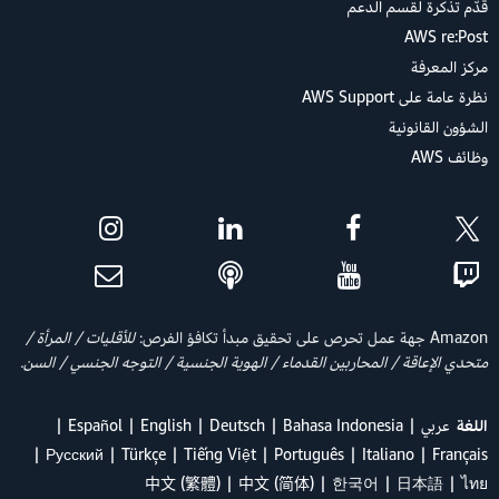
قدّم تذكرة لقسم الدعم
AWS re:Post
مركز المعرفة
نظرة عامة على AWS Support
الشؤون القانونية
وظائف AWS
Amazon جهة عمل تحرص على تحقيق مبدأ تكافؤ الفرص:
للأقليات / المرأة /
متحدي الإعاقة / المحاربين القدماء / الهوية الجنسية / التوجه الجنسي / السن.
اللغة
عربي
Bahasa Indonesia
Deutsch
English
Español
Ρусский
Türkçe
Tiếng Việt
Português
Italiano
Français
中文 (繁體)
中文 (简体)
한국어
日本語
ไทย