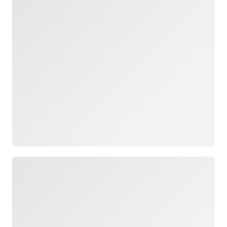
تعرّف
على
المزيد
جار التحميل