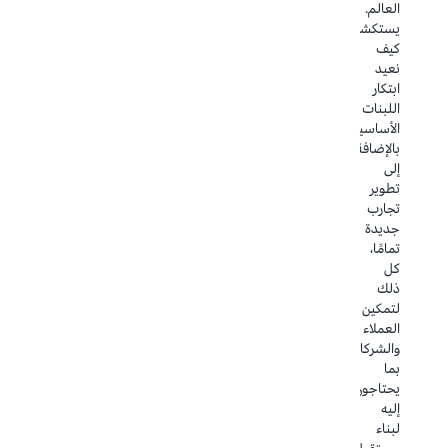
كيفية
العالم.
على
التي
إنشاء
يستكشف
تمكين
تدعم
وكلاء
كيف
المُنشئين
نظام
الذكاء
نعيد
من
Microsoft
الاصطناعي
ابتكار
تصميم
البيئي
المتطورين
اللبنات
عوامل
الخاص
بأمان
الأساسية
آمنة
بك.
في
بالإضافة
قائمة
سواء
.NET
إلى
على
كنت
الذين
تطوير
التفكير
تقوم
يوفرون
تجارب
تقوم
بترحيل
الوصول
جديدة
بتنسيق
Active
إلى
تمامًا،
البيانات
Directory
أنظمة
كل
والتعليمات
أو
الشركة
ذلك
البرمجية
خوادم
وواجهات
لتمكين
والأدوات
الملفات
برمجة
العملاء
على
أو
التطبيقات
والشركاء
نطاق
خوادم
ومصادر
بما
واسع،
التطبيقات
البيانات
يحتاجون
مع
أو
في
إليه
التركيز
قواعد
الوقت
لبناء
على
بيانات
الفعلي.