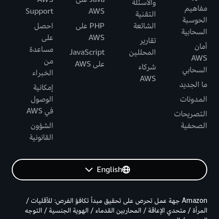
والأسئلة
مفاهيم
Support
AWS
التقنية
الحوسبة
الشائعة
PHP على
احصل
السحابية
AWS
على
تقارير
أمان
مساعدة
المحللين
JavaScript
AWS
من
على AWS
شركاء
السحابي
الخبراء
AWS
ما الجديد
إمكانية
المدونات
الوصول
في AWS
التصريحات
الصحفية
الشؤون
القانونية
English
Amazon جهة عمل تحرص على تحقيق مبدأ تكافؤ الفرص: للأقليات /
المرأة / متحدي الإعاقة / المحاربين القدماء / الهوية الجنسية / التوجه