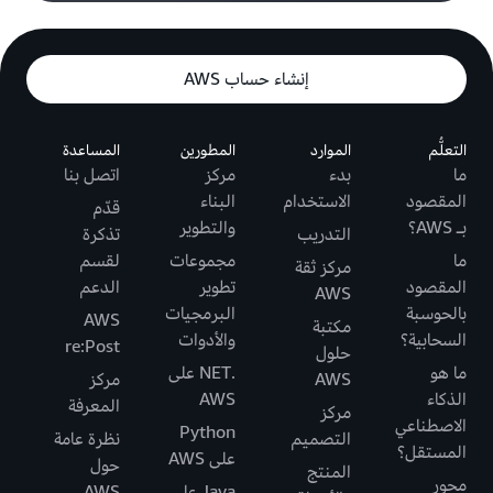
إنشاء حساب AWS
التعلُّم
الموارد
المطورين
المساعدة
ما
بدء
مركز
اتصل بنا
المقصود
الاستخدام
البناء
قدّم
بـ AWS؟
والتطوير
التدريب
تذكرة
ما
مجموعات
لقسم
مركز ثقة
المقصود
تطوير
الدعم
AWS
بالحوسبة
البرمجيات
AWS
مكتبة
السحابية؟
والأدوات
re:Post
حلول
ما هو
.NET على
AWS
مركز
الذكاء
AWS
المعرفة
مركز
الاصطناعي
Python
التصميم
نظرة عامة
المستقل؟
على AWS
حول
المنتج
محور
Java على
AWS