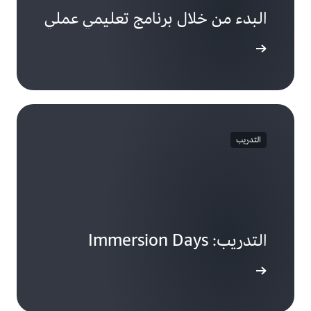
البدء من خلال برنامج تعليمي عملي
جًا تعليميًا
التدريب
التدريب: Immersion Days
لى المزيد