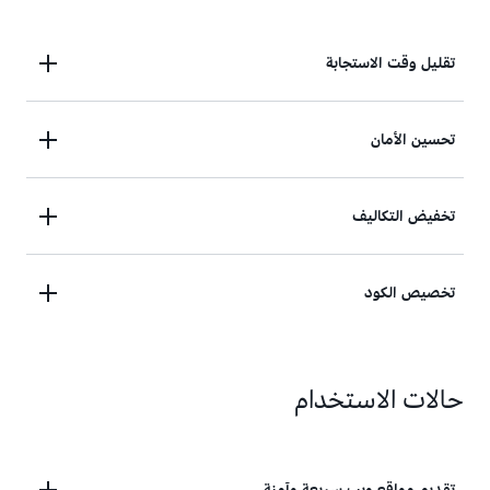
تقليل وقت الاستجابة
يمكنك تقليل وقت الاستجابة من خلال تقديم البيانات من
تحسين الأمان
خلال أكثر من 750 نقطة تواجد موزعة عالميًا (PoPs) من
خلال تخطيط الشبكة الذي يعمل آليًا والتوجيه الذكي.
حسّن الأمان من خلال تشفير حركة المرور وعناصر التحكم
تخفيض التكاليف
في الوصول،
واستخدم AWS
وأصول سحابة VPC
،
Shield Standard في الدفاع ضد هجمات حجب الخدمة
يُمكنك تقليل التكاليف من خلال الطلبات الموحّدة،
تخصيص الكود
الموزعة (DDoS) بدون أي رسوم إضافية.
وخيارات التسعير القابلة للتخصيص، وعدم وجود رسوم
مقابل نقل البيانات الصادرة من أصول AWS.
يُمكنك تخصيص التعليمة البرمجية التي تشغّلها على
حالات الاستخدام
حافة شبكة تقديم المحتوى (CDN) في AWS باستخدام
ميزات حوسبة بلا خوادم للموازنة بين التكلفة والأداء
والأمان.
تقديم مواقع ويب سريعة وآمنة