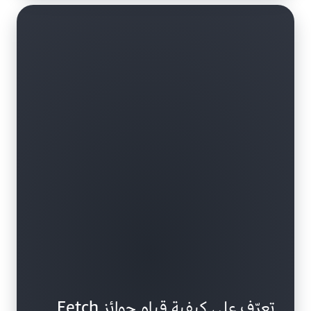
تعرّف على كيفية قيام جوائز Fetch