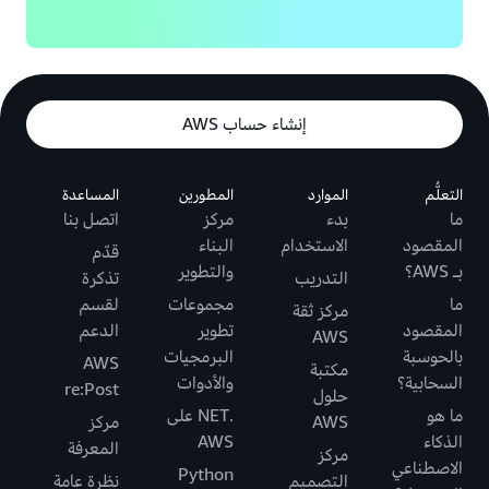
إنشاء حساب AWS
التعلُّم
الموارد
المطورين
المساعدة
ما
بدء
مركز
اتصل بنا
المقصود
الاستخدام
البناء
قدّم
بـ AWS؟
والتطوير
التدريب
تذكرة
ما
مجموعات
لقسم
مركز ثقة
المقصود
تطوير
الدعم
AWS
بالحوسبة
البرمجيات
AWS
مكتبة
السحابية؟
والأدوات
re:Post
حلول
ما هو
.NET على
AWS
مركز
الذكاء
AWS
المعرفة
مركز
الاصطناعي
Python
التصميم
نظرة عامة