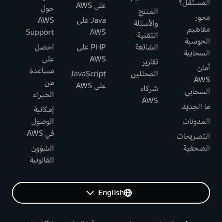
المستقل؟
على AWS
حول
المنتج
محور
Java على
AWS
والأسئلة
مفاهيم
Support
AWS
التقنية
الحوسبة
الشائعة
PHP على
احصل
السحابية
AWS
على
تقارير
أمان
مساعدة
المحللين
JavaScript
AWS
من
على AWS
شركاء
السحابي
الخبراء
AWS
ما الجديد
إمكانية
المدونات
الوصول
في AWS
التصريحات
الصحفية
الشؤون
القانونية
English