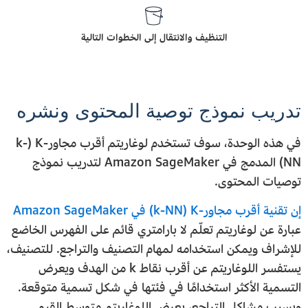
التنظيف والانتقال إلى الخطوات التالية
تدريب نموذج توصية المحتوى ونشره
في هذه الوحدة، سوف تستخدم لوغاريتم أقرب مجاور-K‏ (k-
NN) المدمج في Amazon SageMaker لتدريب نموذج
توصيات المحتوى.
إن تقنية أقرب مجاور-K‏ (k-NN) في Amazon SageMaker
عبارة عن لوغاريتم تعلّم لا بارامتري قائم على الفهرس الخاضع
للإشراف ويمكن استخدامه لمهام التصنيف والتراجع. للتصنيف،
يستفسر اللوغاريتم عن أقرب نقاط k من الهدف ويعرض
التسمية الأكثر استخدامًا في فئتها في شكل تسمية متوقعة.
وبسبب مشاكل التراجع، يعرض اللوغاريتم متوسط القيم