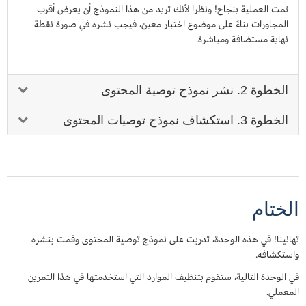
تمت العملية بنجاح! ونظرا لأنك تريد من هذا النموذج أن يعرض أقرب
المجاورات بناءً على موضوع اختبار معين، فيجب نشره في صورة نقطة
نهاية مستضافة ومباشرة.
الخطوة 2. نشر نموذج توصية المحتوى
الخطوة 2. نشر نموذج توصية المحتوى
الخطوة 3. استكشاف نموذج توصيات المحتوى
مثلما فعلت في نموذج NTM، حدد وظيفة المساعد التالية لنموذج k-NN
الخطوة 3. استكشاف نموذج توصيات المحتوى
لتشغيل نقطة النهاية. في وظيفة المساعد، يطلب رمز القبول
applications/jsonlines; verbose=true
بما أنك حصلت على التنبؤات، يمكنك تخطيط توزيعات الموضوع الخاصة
من نموذج k-NN أن يعرض
بموضوعات الاختبار مقارنةً بأقرب موضوعات
k
يوصي بها نموذج k-NN.
جميع مسافات جيب التمام بدلًا من أقرب مجاور فقط. لإنشاء محرك التوصيات،
يجب الحصول على أفضل اقتراحات k حسب النموذج الذي تريد أن تعين له
الختام
انسخ والصق التعليمة البرمجية التالية في دفتر الملاحظات الخاص بك واختر
معلمة
verbose
على القيمة
صحيح
، بدلًا من القيمة الافتراضية «خطأ».
تشغيل
.
انسخ والصق التعليمة البرمجية التالية في دفتر الملاحظات الخاص بك واختر
تهانينا! في هذه الوحدة، تدربت على نموذج توصية المحتوى وقمت بنشره
تشغيل
.
واستكشافه.
في الوحدة التالية، ستقوم بتنظيف الموارد التي استخدمتها في هذا التمرين
المعملي.