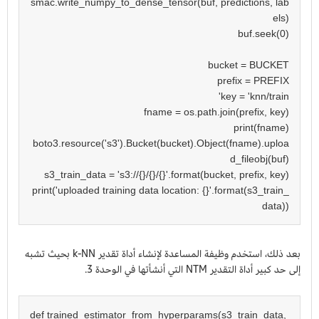
smac.write_numpy_to_dense_tensor(buf, predictions, lab
boto3.resource('s3').Bucket(bucket).Object(fname).uploa
print('uploaded training data location: {}'.format(s3_train_
data))

بعد ذلك، استخدم وظيفة المساعدة لإنشاء أداة تقدير k-NN بحيث تشبه
إلى حد كبير أداة التقدير NTM التي أنشأتها في الوحدة 3.
def trained_estimator_from_hyperparams(s3_train_data, 