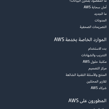
ما المقصود بمخزن البيانات؟
ثم قم بمعالجة مسبقة لبيانات الاختبار بحيث يمكنك تشغيل الاستدلالات.
أمان سحابة AWS
انسخ والصق التعليمة البرمجية التالية في دفتر الملاحظات الخاص بك واختر
ما الجديد
تشغيل
.
المدونات
التصريحات الصحفية
الآن، جرّب بعض الموضوعات الأخرى. شغّل خانات التعليمة البرمجية التالية:
الموارد الخاصة بخدمة AWS
بدء الاستخدام
التدريب والشهادات
مكتبة حلول AWS
مركز التصميم
المنتج والأسئلة التقنية الشائعة
تقارير المحللين
شركاء AWS
المطورون على AWS