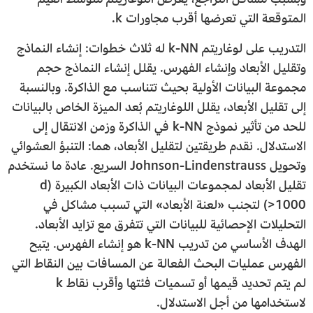
المتوقعة التي تعرضها أقرب مجاورات k.
التدريب على لوغاريتم k-NN له ثلاث خطوات: إنشاء النماذج
وتقليل الأبعاد وإنشاء الفهرس. يقلل إنشاء النماذج حجم
مجموعة البيانات الأولية بحيث تتناسب مع الذاكرة. وبالنسبة
إلى تقليل الأبعاد، يقلل اللوغاريتم بُعد الميزة الخاص بالبيانات
للحد من تأثير نموذج k-NN في الذاكرة وزمن الانتقال إلى
الاستدلال. نقدم طريقتين لتقليل الأبعاد، هما: التنبؤ العشوائي
وتحويل Johnson-Lindenstrauss السريع. عادة ما نستخدم
تقليل الأبعاد لمجموعات البيانات ذات الأبعاد الكبيرة (d
>1000) لتجنب «لعنة الأبعاد» التي تسبب مشاكل في
التحليلات الإحصائية للبيانات التي تتفرق مع تزايد الأبعاد.
الهدف الأساسي من تدريب k-NN هو إنشاء الفهرس. يتيح
الفهرس عمليات البحث الفعالة عن المسافات بين النقاط التي
لم يتم تحديد قيمها أو تسميات فئتها وأقرب نقاط k
لاستخدامها من أجل الاستدلال.