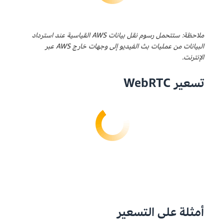
إلى التخزين الساخن في KVS لكل جيجابايت يتم إدخالها.
التخزين الدافئ في KVS:
وقت الاستجابة لاستهلاك
ملاحظة: ستتحمل رسوم نقل بيانات AWS القياسية عند استرداد
البيانات في شبه الوقت الفعلي. يدعم تشغيل المحتوى
البيانات من عمليات بث الفيديو إلى وجهات خارج AWS عبر
وإجراء التحليلات واستخراج الصور وتنزيل المقاطع. فترة
الإنترنت.
احتفاظ لا تقل عن 30 يومًا. يتم احتساب رسوم إدخال
البيانات إلى التخزين الدافئ في KVS لكل 1,000 عدد من
تسعير WebRTC
الأجزاء التي يتم الاحتفاظ بها.
أمثلة على التسعير