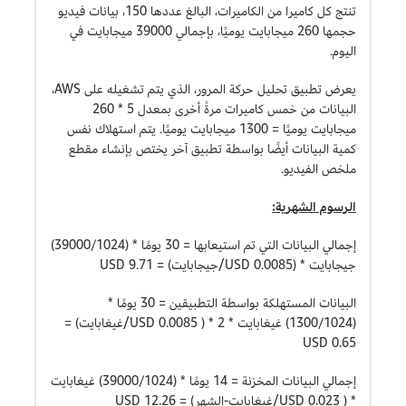
تنتج كل كاميرا من الكاميرات، البالغ عددها 150، بيانات فيديو
حجمها 260 ميجابايت يوميًا، بإجمالي 39000 ميجابايت في
اليوم.
يعرض تطبيق تحليل حركة المرور، الذي يتم تشغيله على AWS،
البيانات من خمس كاميرات مرةً أخرى بمعدل 5 * 260
ميجابايت يوميًا = 1300 ميجابايت يوميًا. يتم استهلاك نفس
كمية البيانات أيضًا بواسطة تطبيق آخر يختص بإنشاء مقطع
ملخص الفيديو.
الرسوم الشهرية:
إجمالي البيانات التي تم استيعابها = 30 يومًا * (39000/1024)
جيجابايت * (0.0085 USD/جيجابايت) = 9.71 USD
البيانات المستهلكة بواسطة التطبيقين = 30 يومًا *
(1300/1024) غيغابايت * 2 * ( USD 0.0085/غيغابايت) =
USD 0.65
إجمالي البيانات المخزنة = 14 يومًا * (39000/1024) غيغابايت
* ( USD 0.023/غيغابايت-الشهر) = USD 12.26