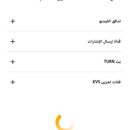
تدفق الفيديو
مورد يتيح لك تصوير مقاطع الفيديو المباشرة، وغيرها من
قناة إرسال الإشارات
البيانات المشفرة بالوقت واستهلاك البيانات وتخزينها
اختيارياً.
مورد اختياري تتمكن التطبيقات من خلاله من إنشاء
بث TURN
اتصال نظير إلى نظير من خلال تبادل البيانات الوصفية في
الرسائل المرسلة للإشارات.
إمكانية اختيارية لنقل الوسائط عبر السحابة، عند تعذر
فئات تخزين KVS
التطبيقات على الربط بعضها ببعض مباشرةً من أجل
البث من نظير لنظير بسبب تماثل ترجمة عنوان الشبكة
التخزين الساخن في KVS:
وقت الاستجابة لاستهلاك
(NAT) أو المشكلات الأخرى.
البيانات في الوقت الفعلي. يدعم تشغيل المحتوى وإجراء
التحليلات واستخراج الصور وتنزيل المقاطع. لا يوجد حد
أدنى لفترة الاحتفاظ. يتم احتساب رسوم إدخال البيانات