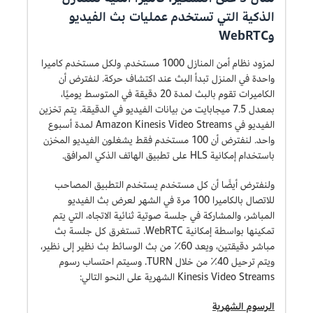
الذكية التي تستخدم عمليات بث الفيديو
وWebRTC
لمزود نظام أمن المنازل 1000 مستخدم. ولكل مستخدم كاميرا
واحدة في المنزل تبدأ البث عند اكتشاف حركة. لنفترض أن
الكاميرات تقوم بالبث لمدة 20 دقيقة في المتوسط يوميًا،
بمعدل 7.5 ميجابايت من بيانات الفيديو في الدقيقة. يتم تخزين
الفيديو في Amazon Kinesis Video Streams لمدة أسبوع
واحد. لنفترض أن 100 مستخدم فقط يشغلون الفيديو المخزن
باستخدام إمكانية HLS على تطبيق الهاتف الذكي المرافق.
ولنفترض أيضًا أن كل مستخدم يستخدم التطبيق المصاحب
للاتصال بالكاميرا 100 مرة في الشهر لعرض بث الفيديو
المباشر، والمشاركة في جلسة صوتية ثنائية الاتجاه، التي يتم
تمكينها بواسطة إمكانية WebRTC. تستغرق كل جلسة بث
مباشر دقيقتين، ويعد 60٪ من بث الوسائط بث نظير إلى نظير،
ويتم ترحيل 40٪ من خلال TURN. وسيتم احتساب رسوم
Kinesis Video Streams الشهرية على النحو التالي:
الرسوم الشهرية