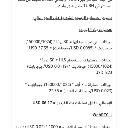
المباشر في TURN خلال شهر واحد.
وسيتم احتساب الرسوم الشهرية على النحو التالي:
لعمليات بث الفيديو:
البيانات التي تم استيعابها = 30 يومًا * (150000/1024)
جيجابايت * (0.0085 USD/جيجابايت) = 37.35 USD
البيانات المستهلكة باستخدام HLS = ‏30 يوماً *
(15000/1024) جيجابايت * (0.0119 USD/جيجابايت) =
5.23 USD
البيانات المخزنة = 7 أيام * (150000/1024) جيجابايت *
(0.023 USD/جيجابايت الشهر) = 23.58
الإجمالي مقابل عمليات بث الفيديو = 66.17 USD
لـ
WebRTC
:
القنوات النشطة المرسلة للإشارة = 1000 * (0.03 USD/شهر)