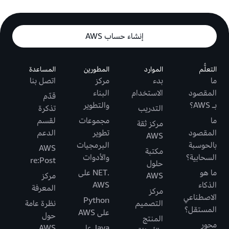
إنشاء حساب AWS
التعلُّم
الموارد
المطورين
المساعدة
ما
بدء
مركز
اتصل بنا
المقصود
الاستخدام
البناء
قدّم
بـ AWS؟
والتطوير
التدريب
تذكرة
ما
مجموعات
لقسم
مركز ثقة
المقصود
تطوير
الدعم
AWS
بالحوسبة
البرمجيات
AWS
مكتبة
السحابية؟
والأدوات
re:Post
حلول
ما هو
.NET على
AWS
مركز
الذكاء
AWS
المعرفة
مركز
الاصطناعي
Python
التصميم
نظرة عامة
المستقل؟
على AWS
حول
المنتج
محور
Java على
AWS