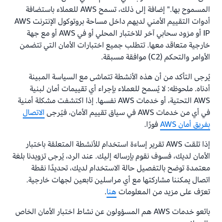
المسموح بها." إضافة إلى ذلك، تسمح AWS للعملاء باستضافة
أدوات التقييم الأمني لديهم داخل مساحة بروتوكول الإنترنت AWS
IP أو مزود سحابي آخر للاختبار المحلي أو في AWS أو مع جهة
خارجية متعاقد معها. تتطلب جميع اختبارات الأمان التي تتضمن
الأوامر والتحكم (C2) موافقة مسبقة.
يُرجى التأكد من أن هذه الأنشطة تتماشى مع السياسة المبينة
أدناه. ملحوظه: لا يُسمح للعملاء بإجراء أي تقييمات أمان لبنية
AWS التحتية، أو خدمات AWS نفسها. إذا اكتشفت مشكلة أمنية
في أي من خدمات AWS في سياق تقييم الأمان، فيُرجى
الاتصال
بفريق أمان AWS
فورًا.
إذا تلقت AWS تقرير إساءة استخدام للأنشطة المتعلقة باختبار
الأمان لديك، فسوف نقوم بإرساله إليك. عند الرد، يُرجى تزويدنا بلغة
معتمدة توضح بالتفصيل حالة الاستخدام لديك، تحديدًا نقطة
اتصال يمكننا مشاركتها مع أي مراسلين تابعين لجهات خارجية.
تعرّف على مزيد من المعلومات
هنا
.
بائعو خدمات AWS هم المسؤولون عن نشاط اختبار الأمان الخاص