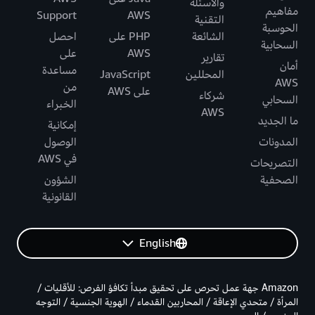
والأسئلة
مفاهيم
Support
AWS
التقنية
الحوسبة
الشائعة
PHP على
احصل
السحابية
AWS
على
تقارير
أمان
مساعدة
المحللين
JavaScript
AWS
من
على AWS
شركاء
السحابي
الخبراء
AWS
ما الجديد
إمكانية
المدونات
الوصول
في AWS
التصريحات
الصحفية
الشؤون
القانونية
English
Amazon جهة عمل تحرص على تحقيق مبدأ تكافؤ الفرص: للأقليات /
المرأة / متحدي الإعاقة / المحاربين القدماء / الهوية الجنسية / التوجه