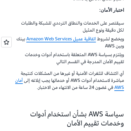
التصيد الاحتيالي إرسال
نموذج محاكاة الأحداث
تأكد من إضافة التواريخ ومعرِّفات الحسابات المعنية
يجب على العملاء الذين يرغبون في إجراء اختبار
للمراجعة.
والأصول المعنية ومعلومات الاتصال، بما في ذلك رقم
اختبار الأمان:
محاكاة الحرمان من الخدمة الموزعة مراجعة
سياسة
الهاتف والوصف التفصيلي للأحداث المخططة. ينبغي
اختبار محاكاة هجمات الرفض المُوزَّع للخدمة
أن تتوقع تلقي استجابة غير آلية على اتصالك الأول
سيقتصر على الخدمات والنطاق الترددي للشبكة والطلبات
.
(DDoS)
خلال يومي عمل مع تأكيد تلقي طلبك.
لكل دقيقة ونوع المثيل
ويخضع لشروط
اتفاقية عميل Amazon Web Services
بينك
iPerf هي أداة لقياس أداء الشبكة وضبطها. يجب على
يجب إرسال جميع طلبات الأحداث المحاكية إلى
وبين AWS
العملاء الذين يسعون لإجراء اختبار iPerf إرسال
نموذج
AWS قبل أسبوعين (2) على الأقل من تاريخ البدء.
محاكاة الأحداث
للمراجعة.
ويلتزم بسياسة AWS المتعلقة باستخدام أدوات وخدمات
تقييم الأمان المدرجة في القسم التالي
أي اكتشاف للثغرات الأمنية أو غيرها من المشكلات كنتيجة
مباشرة لاستخدام أدوات AWS أو خدماتها يجب إبلاغه إلى
أمان
AWS
في غضون 24 ساعة من الانتهاء من الاختبار.
سياسة AWS بشأن استخدام أدوات
وخدمات تقييم الأمان