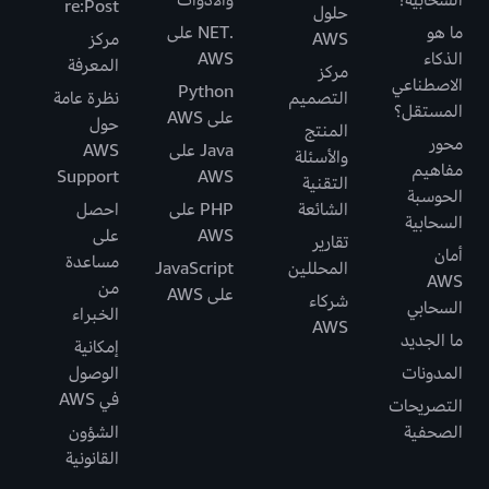
re:Post
حلول
ما هو
.NET على
AWS
مركز
الذكاء
AWS
المعرفة
مركز
الاصطناعي
Python
التصميم
نظرة عامة
المستقل؟
على AWS
حول
المنتج
محور
Java على
AWS
والأسئلة
مفاهيم
Support
AWS
التقنية
الحوسبة
الشائعة
PHP على
احصل
السحابية
AWS
على
تقارير
أمان
مساعدة
المحللين
JavaScript
AWS
من
على AWS
شركاء
السحابي
الخبراء
AWS
ما الجديد
إمكانية
المدونات
الوصول
في AWS
التصريحات
الصحفية
الشؤون
القانونية