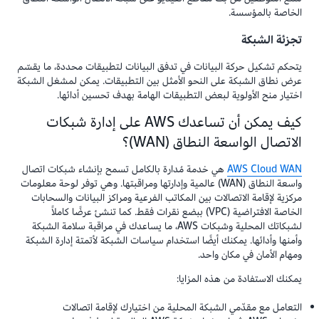
الخاصة بالمؤسسة.
تجزئة الشبكة
يتحكم تشكيل حركة البيانات في تدفق البيانات لتطبيقات محددة، ما يقسّم
عرض نطاق الشبكة على النحو الأمثل بين التطبيقات. يمكن لمشغل الشبكة
اختيار منح الأولوية لبعض التطبيقات الهامة بهدف تحسين أدائها.
كيف يمكن أن تساعدك AWS على إدارة شبكات
الاتصال الواسعة النطاق (WAN)؟
AWS Cloud WAN
هي خدمة مُدارة بالكامل تسمح بإنشاء شبكات اتصال
واسعة النطاق (WAN) عالمية وإدارتها ومراقبتها. وهي توفر لوحة معلومات
مركزية لإقامة الاتصالات بين المكاتب الفرعية ومراكز البيانات والسحابات
الخاصة الافتراضية (VPC) ببضع نقرات فقط. كما تنشئ عرضًا كاملاً
لشبكاتك المحلية وشبكات AWS، ما يساعدك في مراقبة سلامة الشبكة
وأمنها وأدائها. يمكنك أيضًا استخدام سياسات الشبكة لأتمتة إدارة الشبكة
ومهام الأمان في مكان واحد.
يمكنك الاستفادة من هذه المزايا:
التعامل مع مقدّمي الشبكة المحلية من اختيارك لإقامة اتصالات