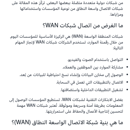
من شبكات دولية متعددة متصّلة ببعضها البعض. تركّز هذه المقالة على
شبكات الاتصال واسعة النطاق من نوعية المؤسسات واستخداماتها
ومزاياها.
ما الغرض من اتصال شبكات WAN؟
شبكات المنطقة الواسعة (WAN) هي الركيزة الأساسية للمؤسسات اليوم.
من خلال رقمنة الموارد، تستخدم الشركات شبكات WAN لإنجاز المهام
التالية:
التواصل باستخدام الصوت والفيديو.
مشاركة الموارد بين الموظفين والعملاء.
الوصول إلى مخازن البيانات وإنشاء نسخ احتياطية للبيانات عن بُعد.
الاتصال بالتطبيقات التي تعمل في السحابة.
تشغيل التطبيقات الداخلية واستضافتها.
بفضل الابتكارات التقنية لشبكات WAN، تستطيع المؤسسات الوصول إلى
المعلومات بطريقة آمنة وسريعة وموثوقة. تُعتبر شبكات WAN مهمة
لتحسين إنتاجية الأعمال والحفاظ على استمراريتها.
ما هي بنية شبكة الاتصال الواسعة النطاق (WAN)؟