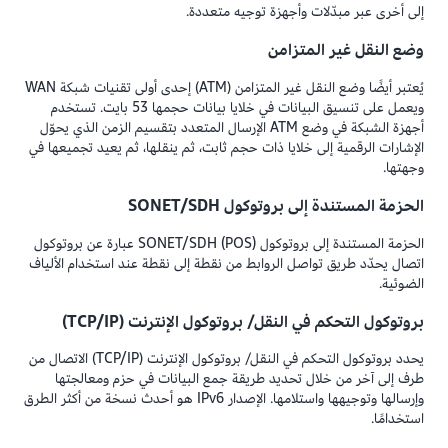
إلى أخرى عبر مبدّلات وأجهزة توجيه متعددة.
وضع النقل غير المتزامن
يُعتبر أيضًا وضع النقل غير المتزامن (ATM) إحدى أولى تقنيات شبكة WAN
ويعمل على تنسيق البيانات في خلايا بيانات حجمها 53 بايت. تستخدم
أجهزة الشبكة في وضع ATM الإرسال المتعدد بتقسيم الزمن الذي يحوّل
الإشارات الرقمية إلى خلايا ذات حجم ثابت، ثم ينقلها، ثم يعيد تجميعها في
وجهتها.
الحزمة المستندة إلى بروتوكول SONET/SDH
الحزمة المستندة إلى بروتوكول SONET/SDH (POS) عبارة عن بروتوكول
اتصال يحدّد طريق تواصل الروابط من نقطة إلى نقطة عند استخدام الألياف
الضوئية.
بروتوكول التحكم في النقل/ بروتوكول الإنترنت (TCP/IP)
يحدد بروتوكول التحكم في النقل/ بروتوكول الإنترنت (TCP/IP) الاتصال من
طرف إلى آخر من خلال تحديد طريقة جمع البيانات في حزم ومعالجتها
وإرسالها وتوجيهها واستلامها. الإصدار IPv6 هو أحدث نسخة من أكثر الطرق
استخدامًا.