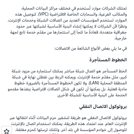
تمتلك الشركات موارد تُستخدم في مُختلف مراكز البيانات المحلية،
والمكاتب الفرعية، والسحابات الخاصة الافتراضية (VPC). لتوصيل هذه
الموارد، تستخدم المؤسسات العديد من اتصالات الشبكة وخدمات الإنترنت.
ونظرًا لأن الشركات لا يمكنها إنشاء البنية الأساسية لشبكتها عبر حدود
جغرافية متعددة، فعادةً ما تلجأ إلى استئجارها من مقدّم خدمة تابع لجهة
خارجية.
في ما يلي بعض الأنواع الشائعة من الاتصالات:
الخطوط المستأجرة
الخط المستأجر هو اتصال شبكة مباشر يمكنك استئجاره من مزود شبكة
كبير، مثل مقدّم خدمة الإنترنت. ويمكنه الربط بين نقطتَي نهاية في شبكة
المنطقة المحلية (LAN). ولا تكون الخطوط المستأجرة بالضرورة خطوط
مادية فعلية. بل يمكنها أن تكون في شكل اتصالات افتراضية ينفذها مقدمو
الخدمة على البنية الأساسية للشبكة الأخرى.
بروتوكول الاتصال النفقي
بروتوكول الاتصال النفقي هو طريقة لتشفير حزم البيانات أثناء انتقالها عبر
الإنترنت العام. عند اعتماد هذه الطريقة، يمكنك استخدام اتصال بالإنترنت
للوصول إلى خوادم المؤسسة في بلد آخر. ولكنك ترسلها كحزم مغلفة،