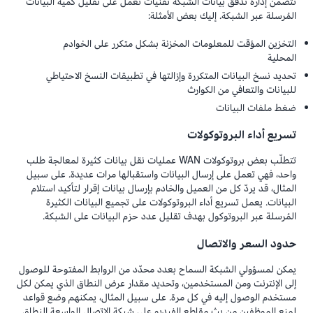
تتضمن إدارة تدفق بيانات الشبكة تقنيات تعمل على تقليل كمية البيانات
المُرسلة عبر الشبكة. إليك بعض الأمثلة:
التخزين المؤقت للمعلومات المخزنة بشكل متكرر على الخوادم
المحلية
تحديد نسخ البيانات المتكررة وإزالتها في تطبيقات النسخ الاحتياطي
للبيانات والتعافي من الكوارث
ضغط ملفات البيانات
تسريع أداء البروتوكولات
تتطلّب بعض بروتوكولات WAN عمليات نقل بيانات كثيرة لمعالجة طلب
واحد، فهي تعمل على إرسال البيانات واستقبالها مرات عديدة. على سبيل
المثال، قد يردّ كل من العميل والخادم بإرسال بيانات إقرار لتأكيد استلام
البيانات. يعمل تسريع أداء البروتوكولات على تجميع البيانات الكثيرة
المُرسلة عبر البروتوكول بهدف تقليل عدد حزم البيانات على الشبكة.
حدود السعر والاتصال
يمكن لمسؤولي الشبكة السماح بعدد محدّد من الروابط المفتوحة للوصول
إلى الإنترنت ومن المستخدمين، وتحديد مقدار عرض النطاق الذي يمكن لكل
مستخدم الوصول إليه في كل مرة. على سبيل المثال، يمكنهم وضع قواعد
لمنع الموظفين من بث مقاطع الفيديو على شبكة الاتصال الواسعة النطاق