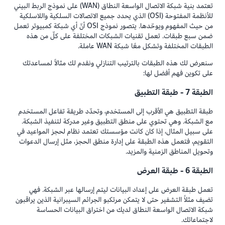
تعتمد بنية شبكة الاتصال الواسعة النطاق (WAN) على نموذج الربط البيني
للأنظمة المفتوحة (OSI) الذي يحدد جميع الاتصالات السلكية واللاسلكية
من حيث المفهوم ويوحّدها. يتصور نموذج OSI أنّ أي شبكة كمبيوتر تعمل
ضمن سبع طبقات. تعمل تقنيات الشبكات المختلفة على كلّ من هذه
الطبقات المختلفة وتشكل معًا شبكة WAN عاملة.
سنعرض لك هذه الطبقات بالترتيب التنازلي ونقدم لك مثالاً لمساعدتك
على تكوين فهم أفضل لها:
الطبقة 7 - طبقة التطبيق
طبقة التطبيق هي الأقرب إلى المستخدم، وتحدّد طريقة تفاعل المستخدم
مع الشبكة. وهي تحتوي على منطق التطبيق وغير مدركة لتنفيذ الشبكة.
على سبيل المثال، إذا كان كانت مؤسستك تعتمد نظام لحجز المواعيد في
التقويم، فتعمل هذه الطبقة على إدارة منطق الحجز، مثل إرسال الدعوات
وتحويل المناطق الزمنية والمزيد.
الطبقة 6 - طبقة العرض
تعمل طبقة العرض على إعداد البيانات ليتم إرسالها عبر الشبكة. فهي
تضيف مثلاً التشفير حتى لا يتمكن مرتكبو الجرائم السيبرانية الذين يراقبون
شبكة الاتصال الواسعة النطاق لديك من اختراق البيانات الحساسة
لاجتماعاتك.