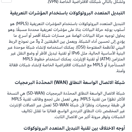
وتشكّل بالتالي شبكتك الافتراضية الخاصة (VPN).
التبديل المتعدد البروتوكولات باستخدام المؤشرات التعريفية
التبديل المتعدد البروتوكولات باستخدام المؤشرات التعريفية (MPLS) هو
أسلوب يوجّه حركة البيانات بناءً على مؤشرات تعريفية محددة مسبقًا. وهو
يحاول توجيه حركة البيانات الهامة عبر مسارات شبكة أقصر أو أسرع، ما
يؤدي إلى تحسين أداء الشبكة. ويعمل بين الطبقتين 2 و3 من نموذج الربط
البيني للأنظمة المفتوحة (OSI). يمكنك استخدامه لإنشاء شبكة موحدة عبر
البنية الأساسية الحالية، مثل IPv6 أو تقنية تبديل الأطر أو وضع النقل غير
المتزامن (ATM) أو تقنية الإيثرنت. يمكنك استخدام خطوط MPLS
المستأجرة أو MPLS مع الشبكات الافتراضية الخاصة لإنشاء شبكات فعّالة
وآمنة.
شبكة الاتصال الواسعة النطاق (WAN) المحدّدة البرمجيات
شبكة الاتصال الواسعة النطاق المحدّدة البرمجيات (SD-WAN) هي النسخة
الأكثر تطوّرًا من تقنية MPLS. وهي تعمل على تجمع وظائف تقنية MPLS
في طبقة برمجيات. ونظرًا لأن شبكة SD-WAN تعمل عبر اتصالات الإنترنت
غير المخصّص ذات النطاق الترددي الواسع، فغالبًا ما تقلل تكاليف
الشبكات وتوفر مرونة أكبر من الاتصال الثابت.
أوجه الاختلاف بين تقنية التبديل المتعدد البروتوكولات