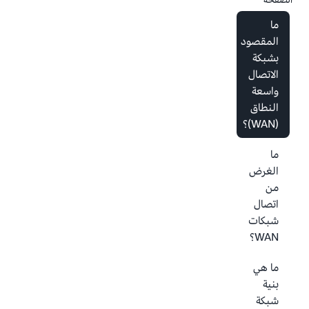
ما
المقصود
بشبكة
الاتصال
واسعة
النطاق
(WAN)؟
ما
الغرض
من
اتصال
شبكات
WAN؟
ما هي
بنية
شبكة