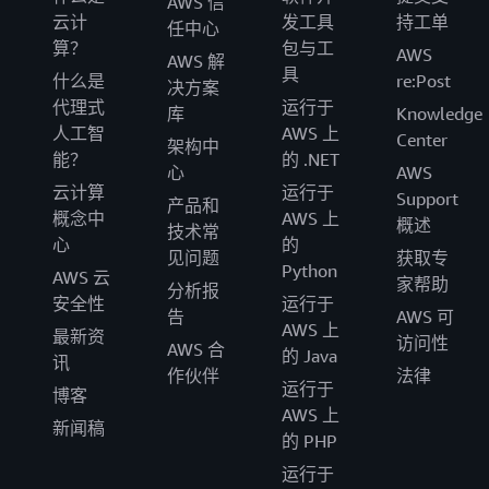
AWS 信
云计
发工具
持工单
任中心
算？
包与工
AWS
AWS 解
具
什么是
re:Post
决方案
代理式
运行于
库
Knowledge
人工智
AWS 上
Center
架构中
能？
的 .NET
心
AWS
云计算
运行于
Support
产品和
概念中
AWS 上
概述
技术常
心
的
见问题
获取专
Python
AWS 云
家帮助
分析报
安全性
运行于
告
AWS 可
AWS 上
最新资
访问性
AWS 合
的 Java
讯
作伙伴
法律
运行于
博客
AWS 上
新闻稿
的 PHP
运行于