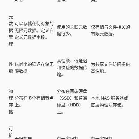
API。
文件。
用。
元
数
可以存储任何对象的
使用的关联元数
仅存储与文件相关的
据
无限元数据。定义自
据很少。
有限元数据。
管
定义元数据字段。
理
高性能、低延迟
性
以最小的延迟存储无
为共享文件访问提供
和快速的数据传
能
限数据。
高性能。
输。
物
分布在固态硬盘
理
分布在多个存储节点
（SSD）和普通
本地 NAS 服务器或
存
上。
硬盘（HDD）
底层物理块存储。
储
上。
可
扩
无限扩展。
有一定限制。
有一定限制。