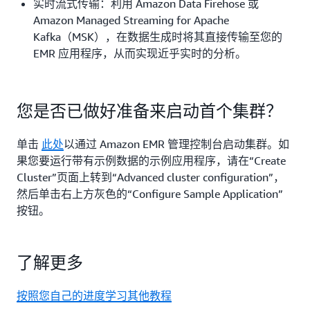
实时流式传输：利用 Amazon Data Firehose 或
Amazon Managed Streaming for Apache
Kafka（MSK），在数据生成时将其直接传输至您的
EMR 应用程序，从而实现近乎实时的分析。
零 ETL 集成：利用零 ETL 功能分析来自 Amazon
Aurora 或 Amazon Redshift 的数据，该功能使 EMR
能够访问运营数据，而无需手动构建数据管道。
您是否已做好准备来启动首个集群？
混合访问：如果您的数据存储在本地 Hadoop HDFS
单击
此处
以通过 Amazon EMR 管理控制台启动集群。如
环境中，您可以使用 S3 连接器将数据直接读取到
果您要运行带有示例数据的示例应用程序，请在“Create
EMR 中，或同步特定数据集以进行云端处理。
Cluster”页面上转到“Advanced cluster configuration”，
然后单击右上方灰色的“Configure Sample Application”
4.启动和监控
按钮。
无论您是运行一次性任务还是持续生产管道，Amazon
EMR 均可提供简化的部署体验。
了解更多
通过 EMR Studio 启动：打开您的 EMR Studio 笔记
本，并将其连接到无服务器应用程序或现有的 EC2 集
按照您自己的进度学习其他教程
群。只需点击一下，您即可在完全托管的环境中运行