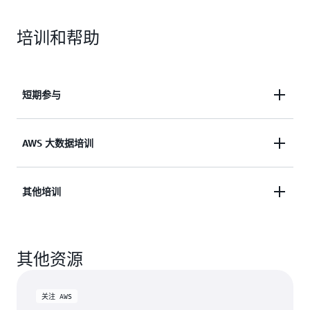
您的 Spark 或 Hive 代码。
无服务器：如果使用 EMR Serverless，请通过控制
培训和帮助
台、CLI 或 API 提交任务。EMR 会自动分配所需的精
确计算资源和内存，在需求高峰时自动扩展，任务完
成后则缩减至零。
短期参与
通过 SageMaker 融通式合作开发工作室启动：在
SageMaker 融通式合作开发工作室中，您可以打开无
您在构建概念证明或进行 EMR 应用程序优化时是否
服务器笔记本，并立即将其连接到 EMR Serverless 应
AWS 大数据培训
需要协助？ AWS 拥有专精 EMR 的全球支持团队。如
用程序或 EC2 上的 EMR 集群。
果您有兴趣了解更多短期（2 至 6 周）付费支持业务
的信息，请
Big Data on AWS 课程旨在从实际操作方面指导您如
5.监控并优化执行
其他培训
联系我们
何使用 Amazon Web Services 处理
大数据
工作负
。
EMR 通过内置工具提供对数据管道的可见性，帮助您自
载。AWS 将向您展示如何使用范围广泛的 Hadoop
动识别瓶颈并优化成本。
Scale Unlimited 公司提供定制的现场培训，适合于
工具（如 Pig 和 Hive）运行 Amazon EMR 作业来处
其他资源
需要快速了解如何使用 EMR 和其他大数据技术的公
理数据。另外，AWS 还会教您如何使用 Amazon
通过 EMR 管理控制台、AWS CLI 或 SDK 监控任务进度和
司。若要了解更多信息，请单击此处。
DynamoDB 和 Amazon Redshift 在云中创建大数据
集群状态。EMR 与 Amazon CloudWatch 原生集成，可
环境、使您了解 Amazon Kinesis 的优势，以及帮助
提供实时指标、日志和自动化警报功能。
关注 AWS
您利用最佳实践来设计大数据环境，以实现分析、安