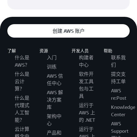
创建 AWS 账户
了解
资源
开发人员
帮助
什么是
入门
构建者
联系我
AWS？
中心
们
训练
什么是
软件开
提交支
AWS 信
云计
发工具
持工单
任中心
算？
包与工
AWS
AWS 解
具
什么是
re:Post
决方案
代理式
运行于
库
Knowledge
人工智
AWS 上
Center
架构中
能？
的 .NET
心
AWS
云计算
运行于
Support
产品和
概念中
AWS 上