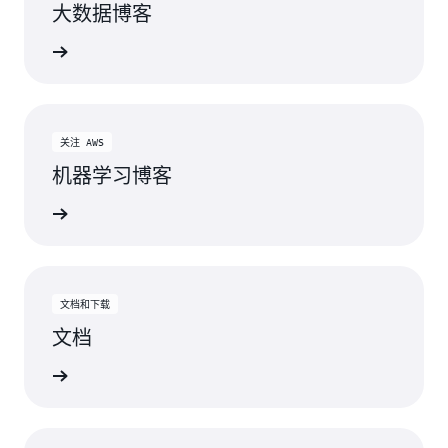
大数据博客
直接从控制台访问实时且持久的 Spark UI 或 Tez UI（不
全性和成本效益方面的目标。要了解有关大数据课程
仅可以实时调试正在运行的任务，甚至在无服务器作业完
的更多信息，请单击
此处
。
阅读博客
成后仍可进行调试），以查看执行计划和 DAG（有向无
环图）。
关注 AWS
机器学习博客
阅读博客
文档和下载
文档
阅读文档