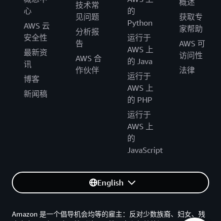
概述
技术常
心
的
见问题
获取专
Python
AWS 云
家帮助
分析报
安全性
运行于
告
AWS 可
AWS 上
最新资
访问性
AWS 合
的 Java
讯
作伙伴
法律
运行于
博客
AWS 上
新闻稿
的 PHP
运行于
AWS 上
的
JavaScript
English
Amazon 是一个倡导机会均等的雇主：反对少数族裔、妇女、残