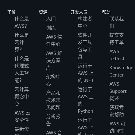
了解
资源
开发人员
帮助
什么是
入门
构建者
联系我
AWS？
中心
们
训练
什么是
软件开
提交支
AWS 信
云计
发工具
持工单
任中心
算？
包与工
AWS
AWS 解
具
什么是
re:Post
决方案
代理式
运行于
库
Knowledge
人工智
AWS 上
Center
架构中
能？
的 .NET
心
AWS
云计算
运行于
Support
产品和
概念中
AWS 上
概述
技术常
心
的
见问题
获取专
Python
AWS 云
家帮助
分析报
安全性
运行于
告
AWS 可
AWS 上
最新资
访问性
AWS 合
的 Java