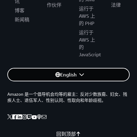
讯
作伙伴
法律
运行于
博客
AWS 上
新闻稿
的 PHP
运行于
AWS 上
的
JavaScript
English
Amazon 是一个倡导机会均等的雇主：反对少数族裔、妇女、残
疾人士、退伍军人、性别认同、性取向和年龄歧视。
回到顶部