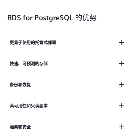
RDS for PostgreSQL 的优势
更易于使用的托管式部署
快速、可预测的存储
只需在 AWS 管理控制台中执行几个步骤，即可在
几分钟内启动并连接到一个可以立即投入生产的
PostgreSQL 数据库。Amazon RDS for
备份和恢复
Amazon RDS 为您的 PostgreSQL 数据库提供了
PostgreSQL 数据库实例针对您选择的服务器类型
两种由 SSD 支持的存储选项。通用型存储可以为
预配置了各种参数和设置。数据库参数组可以提
小型或中型工作负载提供经济实惠的存储。对于
供对 PostgreSQL 数据库的精细控制和微调功
高可用性和只读副本
借助 Amazon RDS 的自动备份功能，您可以将
高性能 OLTP 应用程序，预调配 IOPS 能够实现每
能。 当您需要更新数据库时，
Amazon RDS
PostgreSQL 数据库实例恢复到长达 35 天的指定
秒高达 4 万次 IO 的稳定性能。随着存储需求的增
蓝绿部署
旨在使其更安全、更简单、更快捷。
保留期内的任一时间点。除此之外，您还可以执
长，您可以实时预调配额外的存储，绝无停机时
隔离和安全
Amazon RDS Multi-AZ 部署
可以让 PostgreSQL
行用户发起的数据库实例备份。Amazon RDS 会
间。