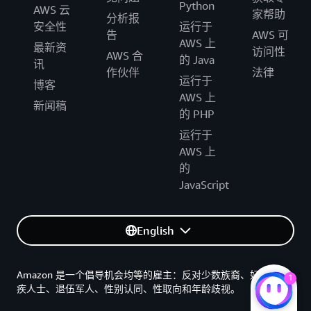
Python
AWS 云
家帮助
分析报
安全性
运行于
告
AWS 可
AWS 上
最新资
访问性
AWS 合
的 Java
讯
作伙伴
法律
运行于
博客
AWS 上
新闻稿
的 PHP
运行于
AWS 上
的
JavaScript
English
Amazon 是一个倡导机会均等的雇主：反对少数族裔、妇女、残
1
疾人士、退伍军人、性别认同、性取向和年龄歧视。