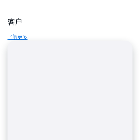
数据库实现更强的可用性和持久性，使其成为生
存储完整的数据库备份，直到您明确将其删除为
产型数据库工作负载的理想之选。
Amazon RDS
止。
作为一种托管服务，Amazon RDS 可以为
只读副本
让您可以更轻松地实现横向扩展，超越
客户
PostgreSQL 数据库提供高级别的安全性，其中包
单个数据库实例的容量限制，满足读取密集型数
括使用
Amazon 虚拟私有云（VPC）
进行网络隔
据库工作负载的需求。
了解更多
离，使用您通过
AWS Key Management Service
(KMS)
创建和控制的密钥来加密静态数据，以及
使用 SSL 来加密传输中数据。