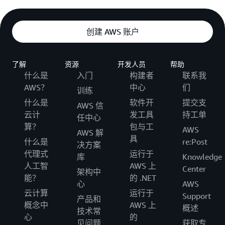
创建 AWS 账户
了解
资源
开发人员
帮助
什么是
入门
构建者
联系我
AWS？
中心
们
训练
什么是
软件开
提交支
AWS 信
云计
发工具
持工单
任中心
算？
包与工
AWS
AWS 解
具
什么是
re:Post
决方案
代理式
运行于
库
Knowledge
人工智
AWS 上
Center
架构中
能？
的 .NET
心
AWS
云计算
运行于
Support
产品和
概念中
AWS 上
概述
技术常
心
的
见问题
获取专