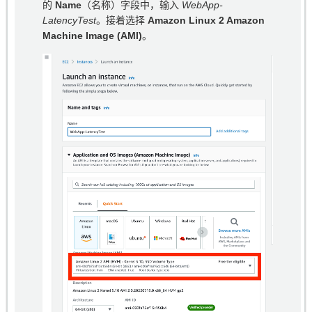
的
Name
（名称）字段中，输入
WebApp-
LatencyTest
。接着选择
Amazon Linux 2 Amazon
Machine Image (AMI)
。