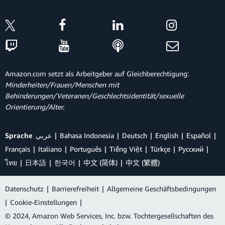
Amazon.com setzt als Arbeitgeber auf Gleichberechtigung:
Minderheiten/Frauen/Menschen mit
Behinderungen/Veteranen/Geschlechtsidentität/sexuelle
Orientierung/Alter.
Sprache
عربي
Bahasa Indonesia
Deutsch
English
Español
Français
Italiano
Português
Tiếng Việt
Türkçe
Ρусский
ไทย
日本語
한국어
中文 (简体)
中文 (繁體)
Datenschutz
|
Barrierefreiheit
|
Allgemeine Geschäftsbedingungen
|
Cookie-Einstellungen
|
© 2024, Amazon Web Services, Inc. bzw. Tochtergesellschaften des