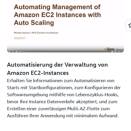
November 2016)
Fleet Management Made Easy with Auto Scaling
Flottenmanagement leicht gemacht mit Auto Scaling
(Chris Barclay, AWS, Oktober 2016)
Auto Scaling für EC2-Spotflotten
Automatisierung der Verwaltung von
Automatische Skalierung für EC2-Spotflotten
(Jeff Barr,
Amazon EC2-Instances
AWS, September 2016)
Erhalten Sie Informationen zum Automatisieren von
Starts mit Startkonfigurationen, zum Konfigurieren der
Auto Scaling AWS OpsWorks Instances
Softwareumgebung mithilfe von Lebenszyklus-Hooks,
bevor Ihre Instance Datenverkehr akzeptiert, und zum
Automatische Skalierung von AWS OpsWorks-Instanzen
Erstellen einer zuverlässigen Multi-AZ-Flotte zum
(Daniel Huesch, AWS, Juli 2016)
Ausführen Ihrer Anwendung mit minimalem Aufwand.
Automatic Scaling with Amazon ECS