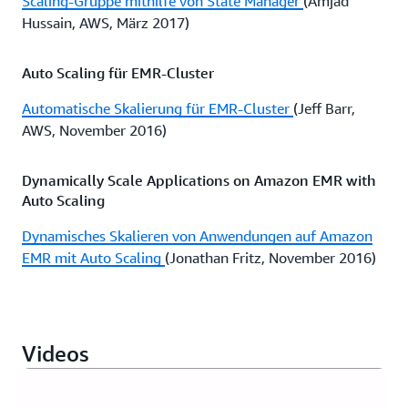
Scaling-Gruppe mithilfe von State Manager
(Amjad
Hussain, AWS, März 2017)
Auto Scaling für EMR-Cluster
Automatische Skalierung für EMR-Cluster
(Jeff Barr,
AWS, November 2016)
Dynamically Scale Applications on Amazon EMR with
Auto Scaling
Dynamisches Skalieren von Anwendungen auf Amazon
EMR mit Auto Scaling
(Jonathan Fritz, November 2016)
Building a Backup System for Scaled Instances using
AWS Lambda and Amazon EC2 Run Command
Videos
Aufbau eines Backup-Systems für skalierte Instances
mithilfe von AWS Lambda und Amazon EC2 Run
Command
(Diego Natali und Vyom Nagrani, AWS,