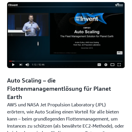
Automatische Skalierung mit Amazon ECS
(Chris
Barclay, AWS, Mai 2016)
Using AWS Lambda with Auto Scaling Lifecycle Hooks
Verwenden von AWS Lambda mit Auto Scaling Lifecycle
Hooks
(Vyom Nagrani, AWS, Dezember 2015)
Instanzschutz für Auto Scaling
Instanzschutz für Auto Scaling
(Jeff Barr, AWS,
Auto Scaling – die
Dezember 2015)
Flottenmanagementlösung für Planet
Earth
Under the Hood: AWS CodeDeploy and Auto Scaling
AWS und NASA Jet Propulsion Laboratory (JPL)
Integration
erörtern, wie Auto Scaling einen Vorteil für alle bieten
Unter der Haube: AWS CodeDeploy und Auto Scaling-
kann – beim grundlegenden Flottenmanagement, um
Integration
(Jonathan Turpie, AWS, November 2015)
Instances zu schützen (als bewährte EC2-Methode), oder