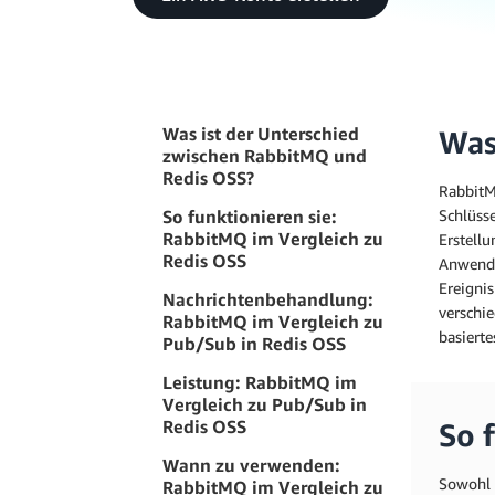
Was ist der Unterschied
Was
zwischen RabbitMQ und
Redis OSS?
RabbitM
So funktionieren sie:
Schlüsse
RabbitMQ im Vergleich zu
Erstell
Redis OSS
Anwendu
Ereignis
Nachrichtenbehandlung:
verschi
RabbitMQ im Vergleich zu
basierte
Pub/Sub in Redis OSS
Leistung: RabbitMQ im
Vergleich zu Pub/Sub in
Redis OSS
So 
Wann zu verwenden:
Sowohl 
RabbitMQ im Vergleich zu