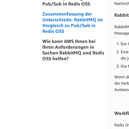
Pub/Sub in Redis OSS
Nachric
Zusammenfassung der
Rabbit
Unterschiede: RabbitMQ im
Vergleich zu Pub/Sub in
RabbitM
Redis OSS
Message
Wie kann AWS Ihnen bei
Der 
Ihren Anforderungen in
Eine
Sachen RabbitMQ und Redis
die 
OSS helfen?
Die 
Wenn di
die Ver
Austausc
Workfl
Redis OS