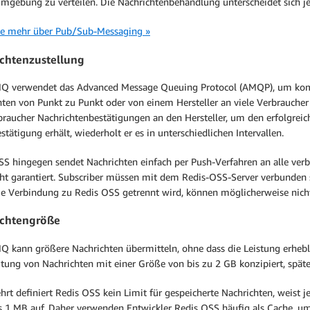
mgebung zu verteilen. Die Nachrichtenbehandlung unterscheidet sich je
ie mehr über Pub/Sub-Messaging »
chtenzustellung
Q verwendet das Advanced Message Queuing Protocol (AMQP), um komp
hten von Punkt zu Punkt oder von einem Hersteller an viele Verbrauch
rbraucher Nachrichtenbestätigungen an den Hersteller, um den erfolgrei
stätigung erhält, wiederholt er es in unterschiedlichen Intervallen.
SS hingegen sendet Nachrichten einfach per Push-Verfahren an alle ver
cht garantiert. Subscriber müssen mit dem Redis-OSS-Server verbunden
e Verbindung zu Redis OSS getrennt wird, können möglicherweise nicht
ichtengröße
 kann größere Nachrichten übermitteln, ohne dass die Leistung erheblic
itung von Nachrichten mit einer Größe von bis zu 2 GB konzipiert, spät
t definiert Redis OSS kein Limit für gespeicherte Nachrichten, weist j
s 1 MB auf. Daher verwenden Entwickler Redis OSS häufig als Cache, um 