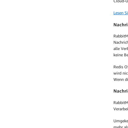
Cloud-U
Lesen S
Nachri
RabbitM
Nachric
alle Ve
keine Be
Redis O
wird ni
Wenn di
Nachr
RabbitMQ
Verarbe
Umgekehr
mehr al