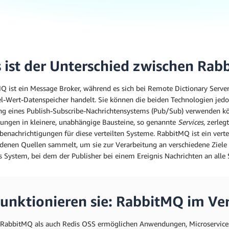
 ist der Unterschied zwischen Ra
Q ist ein Message Broker, während es sich bei Remote Dictionary Serve
l-Wert-Datenspeicher handelt. Sie können die beiden Technologien jedoc
ung eines Publish-Subscribe-Nachrichtensystems (Pub/Sub) verwenden k
ngen in kleinere, unabhängige Bausteine, so genannte
Services
, zerle
benachrichtigungen für diese verteilten Systeme. RabbitMQ ist ein vert
edenen Quellen sammelt, um sie zur Verarbeitung an verschiedene Ziele 
s System, bei dem der Publisher bei einem Ereignis Nachrichten an alle S
funktionieren sie: RabbitMQ im Ve
RabbitMQ als auch Redis OSS ermöglichen Anwendungen, Microservic