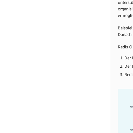
unterst
organis
ermögli
Beispie
Danach v
Redis O
Der 
Der 
Redi