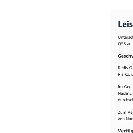
Lei
Untersc
OSS aus
Geschw
Redis OS
Risiko, 
Im Gege
Nachric
durchsc
Zum Ver
von Nac
Verfüg