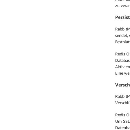
zu verar
Persis
RabbitM
sendet, 
Festplat
Redis O
Databas
Aktivie
Eine we
Versch
RabbitM
Verschl
Redis O
Um SSL z
Datenban