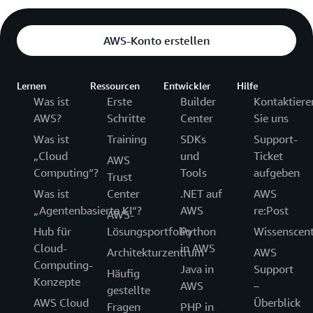
AWS-Konto erstellen
Lernen
Ressourcen
Entwickler
Hilfe
Was ist
Erste
Builder
Kontaktiere
AWS?
Schritte
Center
Sie uns
Was ist
Training
SDKs
Support-
„Cloud
und
Ticket
AWS
Computing“?
Tools
aufgeben
Trust
Was ist
Center
.NET auf
AWS
„Agentenbasierte KI“?
AWS
re:Post
AWS-
Hub für
Lösungsportfolio
Python
Wissenscen
Cloud-
in AWS
Architekturzentrum
AWS
Computing-
Java in
Support
Häufig
Konzepte
AWS
–
gestellte
AWS Cloud
Überblick
Fragen
PHP in