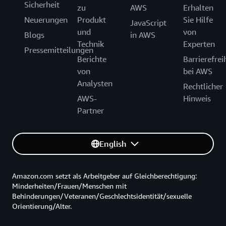
Sicherheit
zu
AWS
Erhalten
Neuerungen
Produkt
Sie Hilfe
JavaScript
und
von
Blogs
in AWS
Technik
Experten
Pressemitteilungen
Berichte
Barrierefrei
von
bei AWS
Analysten
Rechtlicher
AWS-
Hinweis
Partner
English
Amazon.com setzt als Arbeitgeber auf Gleichberechtigung:
Minderheiten/Frauen/Menschen mit
Behinderungen/Veteranen/Geschlechtsidentität/sexuelle
Orientierung/Alter.