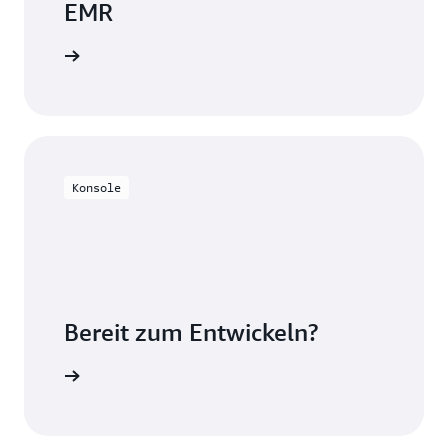
EMR
Preisseite
Konsole
Bereit zum Entwickeln?
mazon EMR