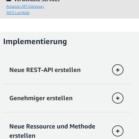
Amazon API Gateway
AWS Lambda
Implementierung
Neue REST-API erstellen
Genehmiger erstellen
Wählen Sie in der
Amazon-API-Gateway
-
Konsole im linken Navigationsbereich
APIs
aus.
Neue Ressource und Methode
Wählen Sie die Option
Entwickeln
unter
Sie müssen einen Amazon-Cognito-
erstellen
REST-API.
Benutzerpool-Genehmiger erstellen.