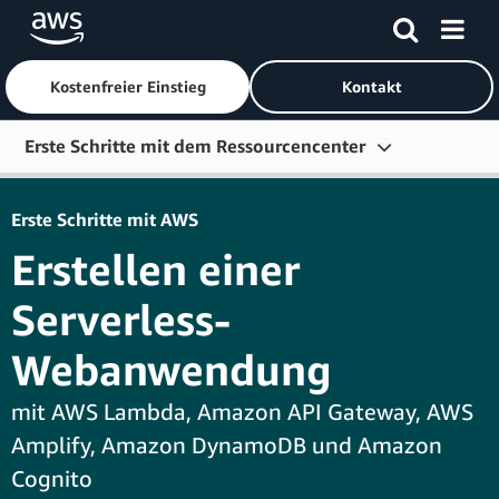
Kostenfreier Einstieg
Kontakt
Überspringen zum Hauptinhalt
Erste Schritte mit dem Ressourcencenter
Erste Schritte
Erste Schritte mit AWS
Lernen
Erstellen einer
In Kontakt treten
Serverless-
Entwicklertools
Webanwendung
Weitere Ressourcen
mit AWS Lambda, Amazon API Gateway, AWS
Nach Rolle durchsuchen
Amplify, Amazon DynamoDB und Amazon
Cognito