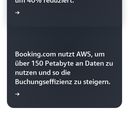
um 40% reduziert.
ationen
Booking.com nutzt AWS, um
über 150 Petabyte an Daten zu
nutzen und so die
Buchungseffizienz zu steigern.
ationen