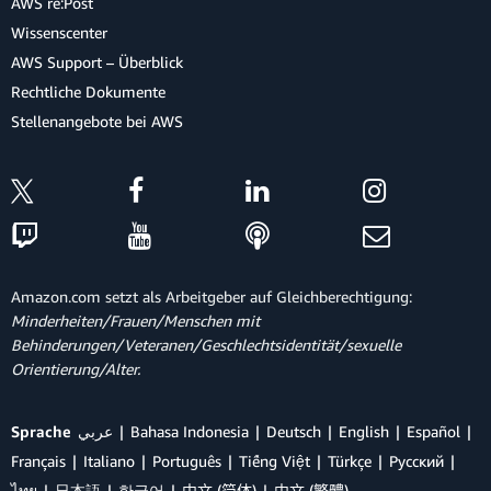
AWS re:Post
Wissenscenter
AWS Support – Überblick
Rechtliche Dokumente
Stellenangebote bei AWS
Amazon.com setzt als Arbeitgeber auf Gleichberechtigung:
Minderheiten/Frauen/Menschen mit
Behinderungen/Veteranen/Geschlechtsidentität/sexuelle
Orientierung/Alter.
Sprache
عربي
Bahasa Indonesia
Deutsch
English
Español
Français
Italiano
Português
Tiếng Việt
Türkçe
Ρусский
ไทย
日本語
한국어
中文 (简体)
中文 (繁體)