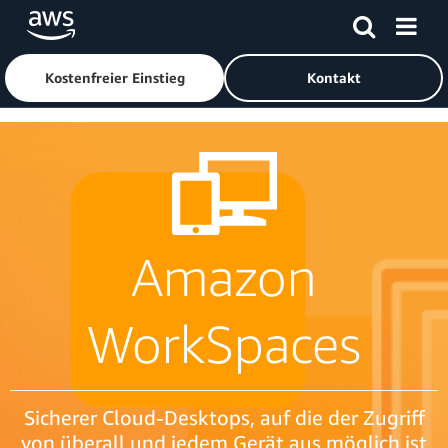
Überspringen zum Hauptinhalt
Klicken Sie hier, um zur Amazon Web Services-Startseite z
Kostenfreier Einstieg
Kontakt
Amazon
WorkSpaces
Sicherer Cloud-Desktops, auf die der Zugriff
von überall und jedem Gerät aus möglich ist