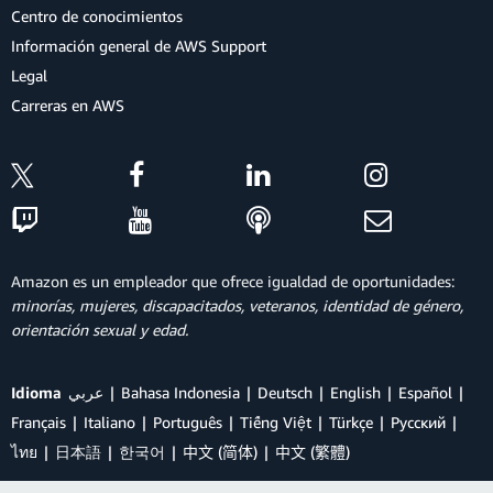
Centro de conocimientos
Información general de AWS Support
Legal
Carreras en AWS
Amazon es un empleador que ofrece igualdad de oportunidades:
minorías, mujeres, discapacitados, veteranos, identidad de género,
orientación sexual y edad.
Idioma
عربي
Bahasa Indonesia
Deutsch
English
Español
Français
Italiano
Português
Tiếng Việt
Türkçe
Ρусский
ไทย
日本語
한국어
中文 (简体)
中文 (繁體)