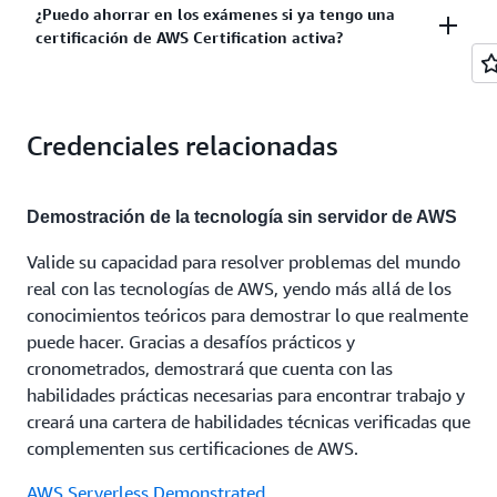
Esta certificación tiene una validez de 3 años. Antes
¿Puedo ahorrar en los exámenes si ya tengo una
Certified Cloud Practitioner para adquirir
para avanzar más en funciones como la de
certificación de AWS Certification activa?
de que venza la certificación, podrá volver a
conocimientos básicos sobre la nube de AWS antes
arquitecto de soluciones. Los profesionales en la
obtenerla si aprueba la versión más reciente de este
de intentar obtener el certificado AWS Certified
nube también han obtenido la certificación AWS
examen o si obtiene la certificación AWS Certified
Solutions Architect - Associate.
Certified Data Engineer- Associate para avanzar en
Sí. Una vez que consiga una AWS Certification,
Solutions Architect - Professional, que volverá a
funciones como la de ingeniero de datos en la nube.
Credenciales relacionadas
obtendrá un 50 % de descuento en su siguiente
certificar automáticamente esta certificación de
Consulte las
rutas de AWS Certification
para obtener
examen de AWS Certification. Puede iniciar sesión y
nivel Associate. Obtenga más información sobre las
más información y planificar su proceso de AWS
acceder a este descuento en la
cuenta de AWS
opciones de recertificación
de AWS Certification.
Certification.
Demostración de la tecnología sin servidor de AWS
Certification
.
Valide su capacidad para resolver problemas del mundo
real con las tecnologías de AWS, yendo más allá de los
conocimientos teóricos para demostrar lo que realmente
puede hacer. Gracias a desafíos prácticos y
cronometrados, demostrará que cuenta con las
habilidades prácticas necesarias para encontrar trabajo y
creará una cartera de habilidades técnicas verificadas que
complementen sus certificaciones de AWS.
AWS Serverless Demonstrated