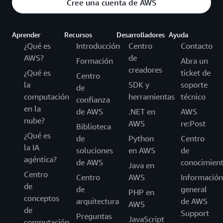
Cree una cuenta de AWS
Aprender
Recursos
Desarrolladores
Ayuda
¿Qué es
Introducción
Centro
Contacto
AWS?
de
Formación
Abra un
creadores
¿Qué es
ticket de
Centro
la
SDK y
soporte
de
computación
herramientas
técnico
confianza
en la
de AWS
.NET en
AWS
nube?
AWS
re:Post
Biblioteca
¿Qué es
de
Python
Centro
la IA
soluciones
en AWS
de
agéntica?
de AWS
conocimien
Java en
Centro
Centro
AWS
Información
de
de
general
PHP en
conceptos
arquitectura
de AWS
AWS
de
Support
Preguntas
JavaScript
computación