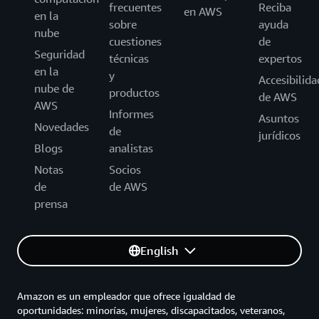
frecuentes
Reciba
en AWS
en la
sobre
ayuda
nube
cuestiones
de
Seguridad
técnicas
expertos
en la
y
Accesibilida
nube de
productos
de AWS
AWS
Informes
Asuntos
Novedades
de
jurídicos
Blogs
analistas
Notas
Socios
de
de AWS
prensa
English
Amazon es un empleador que ofrece igualdad de
oportunidades: minorías, mujeres, discapacitados, veteranos,