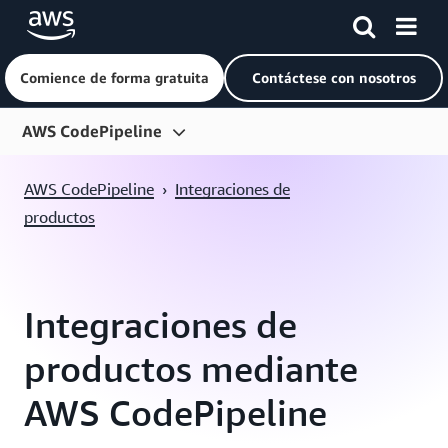
Comience de forma gratuita
Contáctese con nosotros
Saltar al contenido principal
AWS CodePipeline
Información general
AWS CodePipeline
›
Integraciones de
Características
productos
Precios
Introducción
Integraciones de
Preguntas frecuentes
productos mediante
Integraciones de productos
AWS CodePipeline