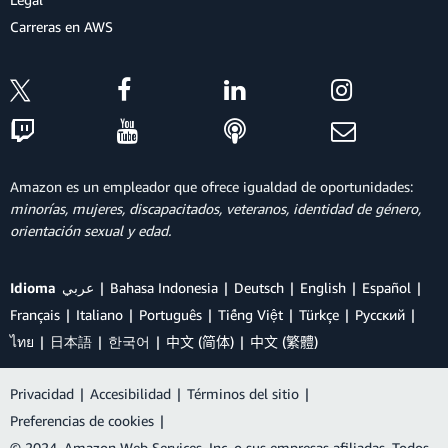
Carreras en AWS
Amazon es un empleador que ofrece igualdad de oportunidades:
minorías, mujeres, discapacitados, veteranos, identidad de género,
orientación sexual y edad.
Idioma
عربي
Bahasa Indonesia
Deutsch
English
Español
Français
Italiano
Português
Tiếng Việt
Türkçe
Ρусский
ไทย
日本語
한국어
中文 (简体)
中文 (繁體)
Privacidad
|
Accesibilidad
|
Términos del sitio
|
Preferencias de cookies
|
© 2024, Amazon Web Services, Inc. o sus empresas afiliadas. Todos