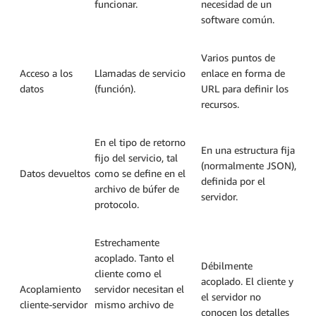
funcionar.
necesidad de un
software común.
Varios puntos de
Acceso a los
Llamadas de servicio
enlace en forma de
datos
(función).
URL para definir los
recursos.
En el tipo de retorno
En una estructura fija
fijo del servicio, tal
(normalmente JSON),
Datos devueltos
como se define en el
definida por el
archivo de búfer de
servidor.
protocolo.
Estrechamente
acoplado. Tanto el
Débilmente
cliente como el
acoplado. El cliente y
Acoplamiento
servidor necesitan el
el servidor no
cliente-servidor
mismo archivo de
conocen los detalles