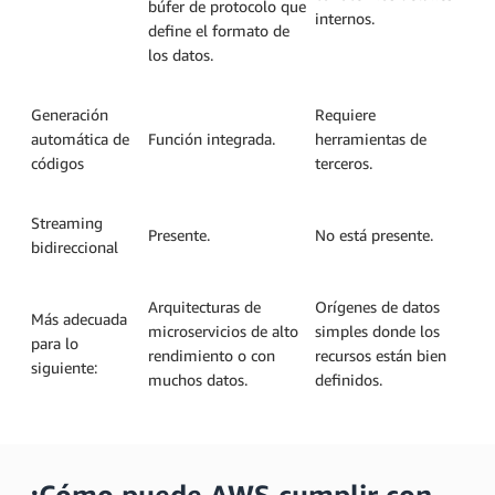
búfer de protocolo que
internos.
define el formato de
los datos.
Generación
Requiere
automática de
Función integrada.
herramientas de
códigos
terceros.
Streaming
Presente.
No está presente.
bidireccional
Arquitecturas de
Orígenes de datos
Más adecuada
microservicios de alto
simples donde los
para lo
rendimiento o con
recursos están bien
siguiente:
muchos datos.
definidos.
¿Cómo puede AWS cumplir con