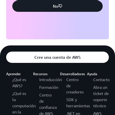
No
Cree una cuenta de AWS
Aprender
Recursos
Desarrolladores
Ayuda
¿Qué es
Introducción
Centro
Contacto
AWS?
de
Formación
Abra un
creadores
¿Qué es
ticket de
Centro
la
SDK y
soporte
de
computación
herramientas
técnico
confianza
en la
de AWS
.NET en
AWS