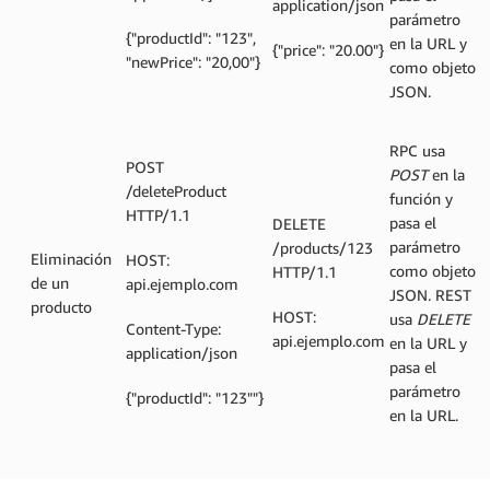
application/json
parámetro
{"productId": "123",
en la URL y
{"price": "20.00"}
"newPrice": "20,00"}
como objeto
JSON.
RPC usa
POST
POST
en la
/deleteProduct
función y
HTTP/1.1
pasa el
DELETE
parámetro
/products/123
Eliminación
HOST:
como objeto
HTTP/1.1
de un
api.ejemplo.com
JSON. REST
producto
HOST:
usa
DELETE
Content-Type:
api.ejemplo.com
en la URL y
application/json
pasa el
parámetro
{"productId": "123""}
en la URL.