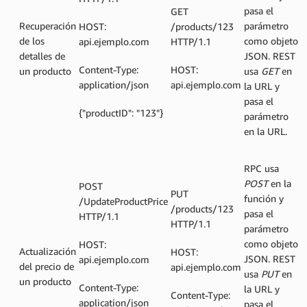
pasa el
GET
Recuperación
parámetro
HOST:
/products/123
de los
como objeto
api.ejemplo.com
HTTP/1.1
detalles de
JSON. REST
Content-Type:
HOST:
un producto
usa
GET
en
application/json
api.ejemplo.com
la URL y
pasa el
{"productID": "123"}
parámetro
en la URL.
RPC usa
POST
en la
POST
PUT
función y
/UpdateProductPrice
/products/123
pasa el
HTTP/1.1
HTTP/1.1
parámetro
como objeto
HOST:
Actualización
HOST:
JSON. REST
api.ejemplo.com
del precio de
api.ejemplo.com
usa
PUT
en
un producto
Content-Type:
la URL y
Content-Type:
application/json
pasa el