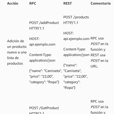
Acción
RPC
REST
Comentario
POST /products
POST /addProduct
HTTP/1.1
HTTP/1.1
HOST:
RPC usa
HOST:
api.ejemplo.com
Adición de
POST
en la
api.ejemplo.com
un producto
Content-Type:
función y
nuevo a una
Content-Type:
application/json
REST usa
lista de
application/json
POST
en la
productos
{"name":
URL.
{"name": "Camiseta",
"Camiseta",
"price": "22,00",
"price": "22,00",
"category": "Ropa"}
"category":
"Ropa"}
RPC usa
POST
en la
POST /GetProduct
función y
HTTP/1.1