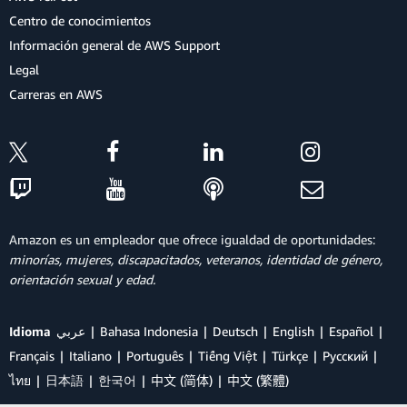
Centro de conocimientos
Información general de AWS Support
Legal
Carreras en AWS
Amazon es un empleador que ofrece igualdad de oportunidades:
minorías, mujeres, discapacitados, veteranos, identidad de género,
orientación sexual y edad.
Idioma
عربي
Bahasa Indonesia
Deutsch
English
Español
Français
Italiano
Português
Tiếng Việt
Türkçe
Ρусский
ไทย
日本語
한국어
中文 (简体)
中文 (繁體)