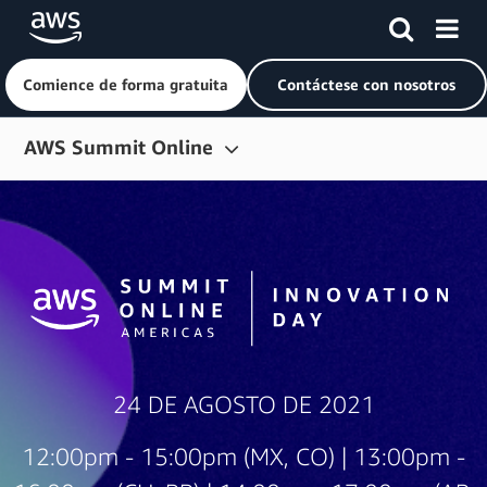
Comience de forma gratuita
Contáctese con nosotros
Saltar al contenido principal
AWS Summit Online
Liga de AWS DeepRacer
Recursos
Regístrese para ver bajo demanda
24 DE AGOSTO DE 2021
12:00pm - 15:00pm (MX, CO) | 13:00pm -