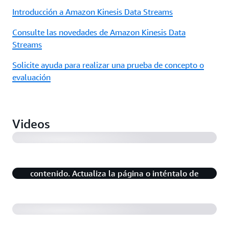
Introducción a Amazon Kinesis Data Streams
Consulte las novedades de Amazon Kinesis Data
Streams
Solicite ayuda para realizar una prueba de concepto o
evaluación
Amazon Kinesis Data Streams: Por qué el streaming
de datos (9:49)
Videos
Hay un problema con la reproducción de este
Aspectos básicos de Amazon Kinesis Data Streams
(5:19)
contenido. Actualiza la página o inténtalo de
nuevo en unos minutos.
Introducción a Amazon Kinesis Data Streams (1:58)