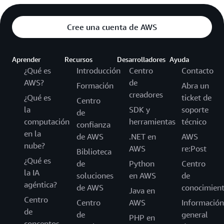
Cree una cuenta de AWS
Aprender
Recursos
Desarrolladores
Ayuda
¿Qué es
Introducción
Centro
Contacto
AWS?
de
Formación
Abra un
creadores
¿Qué es
ticket de
Centro
la
SDK y
soporte
de
computación
herramientas
técnico
confianza
en la
de AWS
.NET en
AWS
nube?
AWS
re:Post
Biblioteca
¿Qué es
de
Python
Centro
la IA
soluciones
en AWS
de
agéntica?
de AWS
conocimien
Java en
Centro
Centro
AWS
Información
de
de
general
PHP en
conceptos