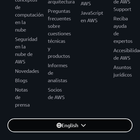
arquitectura
de AWS
AWS
de
Support
Preguntas
JavaScript
computación
frecuentes
Reciba
en AWS
en la
sobre
ayuda
nube
cuestiones
de
Seguridad
técnicas
expertos
en la
y
Accesibilida
nube de
productos
de AWS
AWS
Informes
Asuntos
Novedades
de
jurídicos
Blogs
analistas
Notas
Socios
de
de AWS
prensa
English