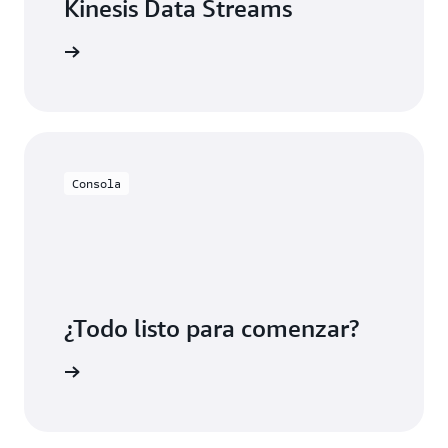
Kinesis Data Streams
olladores
Consola
¿Todo listo para comenzar?
egístrese