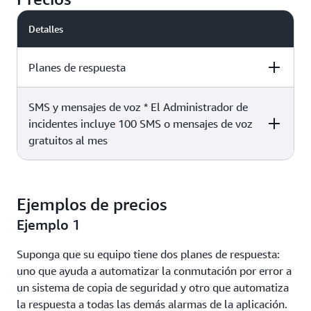
Detalles
Planes de respuesta
SMS y mensajes de voz * El Administrador de
Precios
incidentes incluye 100 SMS o mensajes de voz
gratuitos al mes
7 USD por plan de respuesta al mes
Precios
Ejemplos de precios
Por mensaje, según las
tarifas del país de destino
para
Ejemplo 1
SMS y mensajes de voz de 1 minuto
Suponga que su equipo tiene dos planes de respuesta:
uno que ayuda a automatizar la conmutación por error a
un sistema de copia de seguridad y otro que automatiza
la respuesta a todas las demás alarmas de la aplicación.