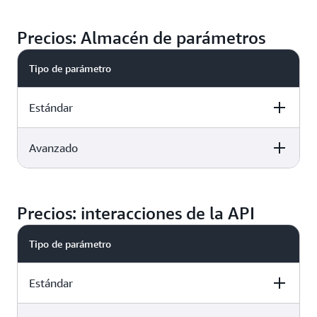
Precios: Almacén de parámetros
Tipo de parámetro
Estándar
Avanzado
Precios
Sin cargo adicional
Precios
Precios: interacciones de la API
0,05 USD por parámetro avanzado al mes (en el caso de
aquellos parámetros almacenados durante menos de un
Tipo de parámetro
mes, se prorratea por hora)
Estándar