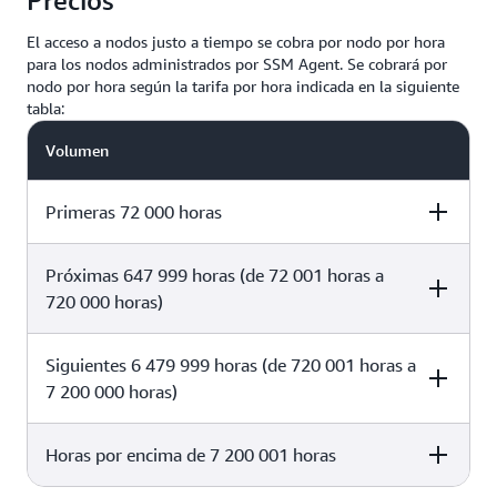
Precios
El acceso a nodos justo a tiempo se cobra por nodo por hora
para los nodos administrados por SSM Agent. Se cobrará por
nodo por hora según la tarifa por hora indicada en la siguiente
tabla:
Volumen
Primeras 72 000 horas
Próximas 647 999 horas (de 72 001 horas a
Precio por nodo por hora
720 000 horas)
0,0137 USD
Siguientes 6 479 999 horas (de 720 001 horas a
Precio por nodo por hora
7 200 000 horas)
0,0103 USD
Horas por encima de 7 200 001 horas
Precio por nodo por hora