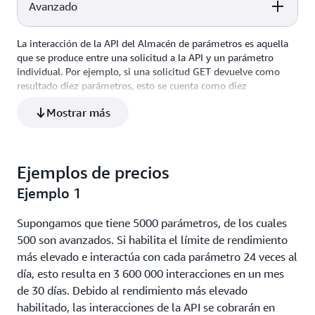
Avanzado
Precios: rendimiento
Precios: rendimiento más
estándar
elevado
La interacción de la API del Almacén de parámetros es aquella
Precios: rendimiento
Precios: rendimiento más
que se produce entre una solicitud a la API y un parámetro
0,05 USD por cada 10 000
estándar
elevado
individual. Por ejemplo, si una solicitud GET devuelve como
Sin cargo adicional
interacciones de la API de
resultado diez parámetros, esto se cuenta como diez
Parameter Store
0,05 USD por cada
0,05 USD por cada
interacciones de la API del Almacén de parámetros.
10 000 interacciones de
Mostrar más
10 000 interacciones de la
la API de Parameter
API del Almacén de
Store
parámetros
Ejemplos de precios
Ejemplo 1
Supongamos que tiene 5000 parámetros, de los cuales
500 son avanzados. Si habilita el límite de rendimiento
más elevado e interactúa con cada parámetro 24 veces al
día, esto resulta en 3 600 000 interacciones en un mes
de 30 días. Debido al rendimiento más elevado
habilitado, las interacciones de la API se cobrarán en