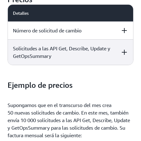
Detalles
Número de solicitud de cambio
Solicitudes a las API Get, Describe, Update y
Precios
GetOpsSummary
0,296 USD por solicitud de cambio
Precios
Ejemplo de precios
0,039 USD cada 1000 solicitudes
Supongamos que en el transcurso del mes crea
50 nuevas solicitudes de cambio. En este mes, también
envía 10 000 solicitudes a las API Get, Describe, Update
y GetOpsSummary para las solicitudes de cambio. Su
factura mensual será la siguiente: