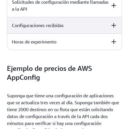
Solicitudes de configuración mediante llamadas
a la API
Configuraciones recibidas
Precios
Horas de experimento
Precios
0,0000002 USD por solicitud de configuración
0,0008 USD por configuración recibida
Precios
Ejemplo de precios de AWS
AppConfig
0,90 USD por hora de experimento
Suponga que tiene una configuración de aplicaciones
que se actualiza tres veces al día. Suponga también que
tiene 2000 destinos en su flota que están solicitando
datos de configuración a través de la API cada dos
minutos para verificar si hay una configuración