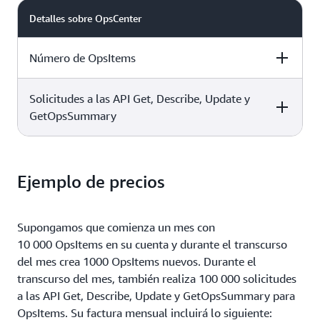
Detalles sobre OpsCenter
Número de OpsItems
Solicitudes a las API Get, Describe, Update y
Precios
GetOpsSummary
2,97 USD cada 1000 OpsItems
Precios
Ejemplo de precios
0,039 USD cada 1000 solicitudes
Supongamos que comienza un mes con
10 000 OpsItems en su cuenta y durante el transcurso
del mes crea 1000 OpsItems nuevos. Durante el
transcurso del mes, también realiza 100 000 solicitudes
a las API Get, Describe, Update y GetOpsSummary para
OpsItems. Su factura mensual incluirá lo siguiente: