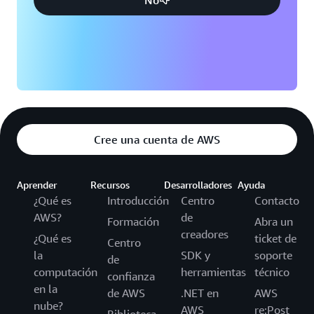
Cree una cuenta de AWS
Aprender
Recursos
Desarrolladores
Ayuda
¿Qué es
Introducción
Centro
Contacto
AWS?
de
Formación
Abra un
creadores
¿Qué es
ticket de
Centro
la
SDK y
soporte
de
computación
herramientas
técnico
confianza
en la
de AWS
.NET en
AWS
nube?
AWS
re:Post
Biblioteca