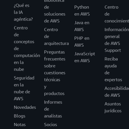
¿Qué es
de
Python
Centro
la IA
soluciones
en AWS
de
agéntica?
de AWS
conocimien
Java en
Centro
Centro
AWS
Información
de
de
general
PHP en
conceptos
arquitectura
de AWS
AWS
de
Support
Preguntas
JavaScript
computación
frecuentes
Reciba
en AWS
en la
sobre
ayuda
nube
cuestiones
de
Seguridad
técnicas
expertos
en la
y
Accesibilida
nube de
productos
de AWS
AWS
Informes
Asuntos
Novedades
de
jurídicos
Blogs
analistas
Notas
Socios