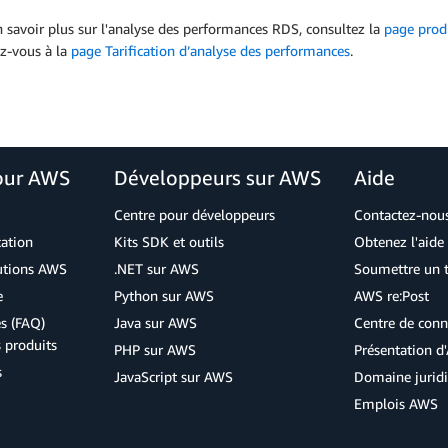
 savoir plus sur l'analyse des performances RDS, consultez la
page prod
ez-vous à la
page Tarification d’analyse des performances
.
our AWS
Développeurs sur AWS
Aide
Centre pour développeurs
Contactez-nou
cation
Kits SDK et outils
Obtenez l'aide 
lutions AWS
.NET sur AWS
Soumettre un t
e
Python sur AWS
AWS re:Post
s (FAQ)
Java sur AWS
Centre de conn
s produits
PHP sur AWS
Présentation 
s
JavaScript sur AWS
Domaine jurid
Emplois AWS