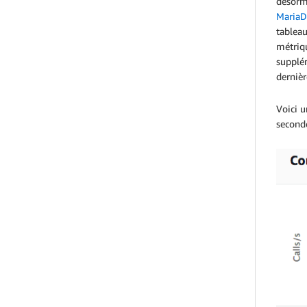
désorm
Maria
tableau
métriq
supplém
dernièr
Voici u
seconde