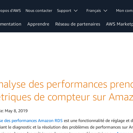
ropos d'AWS
Nous contacter
Support
Français
Mon co
mentation
Apprendre
Réseau de partenaires
AWS Marketp
analyse des performances prend
triques de compteur sur Amaz
le:
May 8, 2019
yse des performances Amazon RDS
est une fonctionnalité de réglage et 
iant le diagnostic et la résolution des problèmes de performances sur 