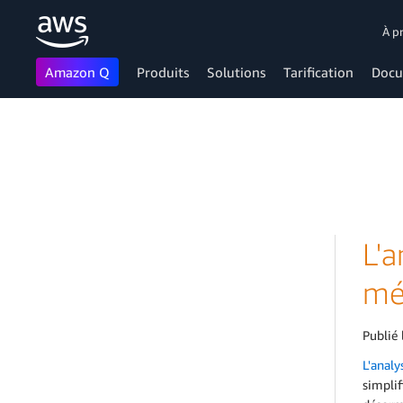
À p
Amazon Q
Produits
Solutions
Tarification
Docu
Passer au contenu principal
L'
mé
Publié 
L'anal
simplif