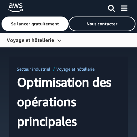
Se lancer gratuitement
Nous contacter
Passer au contenu principal
Voyage et hôtellerie
Présentation
Domaines de solutions
Secteur industriel
Voyage et hôtellerie
Segments
Optimisation des
IA générative
opérations
Études de cas
Partenaires
principales
Ressources
Blog