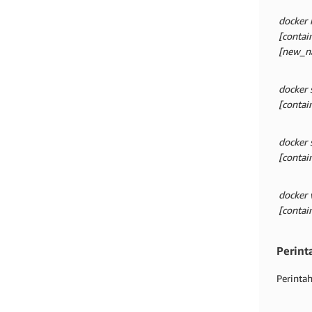
docker
[contai
[new_n
docker 
[contai
docker 
[contai
docker 
[contai
Perin
Perinta