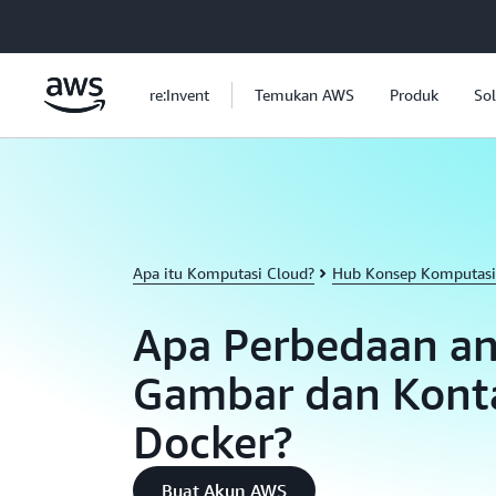
a11y-skip-to-main-content
re:Invent
Temukan AWS
Produk
Sol
Apa itu Komputasi Cloud?
Hub Konsep Komputasi
Apa Perbedaan an
Gambar dan Kont
Docker?
Buat Akun AWS