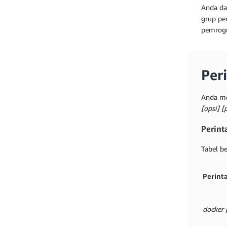
Anda da
grup pen
pemrogr
Per
Anda me
[opsi] [
Perint
Tabel b
Perint
docker 