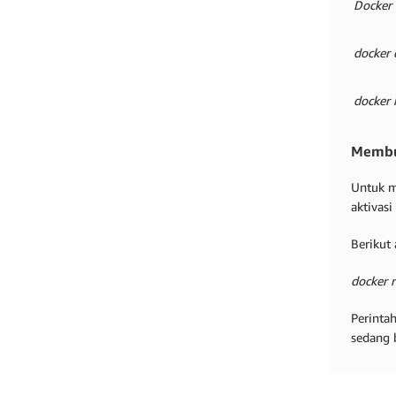
Docker 
docker 
docker 
Membua
Untuk m
aktivasi
Berikut 
docker 
Perinta
sedang 