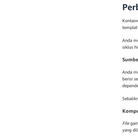
Per
Kontaine
templat 
Anda me
siklus 
Sumbe
Anda m
berisi 
depende
Sebalik
Kompo
File
gam
yang di