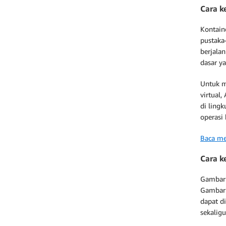
Cara k
Kontain
pustaka
berjalan
dasar ya
Untuk 
virtual,
di ling
operasi 
Baca me
Cara k
Gambar 
Gambar 
dapat d
sekalig