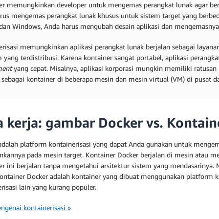
er memungkinkan developer untuk mengemas perangkat lunak agar berj
rus mengemas perangkat lunak khusus untuk sistem target yang berbeda. 
an Windows, Anda harus mengubah desain aplikasi dan mengemasnya 
risasi memungkinkan aplikasi perangkat lunak berjalan sebagai layanan 
 yang terdistribusi. Karena kontainer sangat portabel, aplikasi perang
ment
yang cepat. Misalnya, aplikasi korporasi mungkin memiliki ratusan
n sebagai kontainer di beberapa mesin dan mesin virtual (VM) di pusat 
a kerja: gambar Docker vs. Kontain
adalah platform kontainerisasi yang dapat Anda gunakan untuk mengem
nkannya pada mesin target. Kontainer Docker berjalan di mesin atau mes
er ini berjalan tanpa mengetahui arsitektur sistem yang mendasarinya. 
Kontainer Docker adalah kontainer yang dibuat menggunakan platform ko
risasi lain yang kurang populer.
ngenai kontainerisasi »