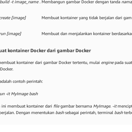
build -t image_name .
Membangun gambar Docker dengan tanda
nama
create [image]
Membuat kontainer yang tidak berjalan dari gam
run [image]
Membuat dan menjalankan kontainer berdasarka
t kontainer Docker dari gambar Docker
embuat kontainer dari gambar Docker tertentu, mulai
engine
pada sua
 Docker.
adalah contoh perintah:
run -it MyImage bash
h ini membuat kontainer dari
file
gambar bernama
MyImage
.
-it
mencip
berjalan. Dengan menentukan
bash
sebagai perintah, terminal
bash
terb