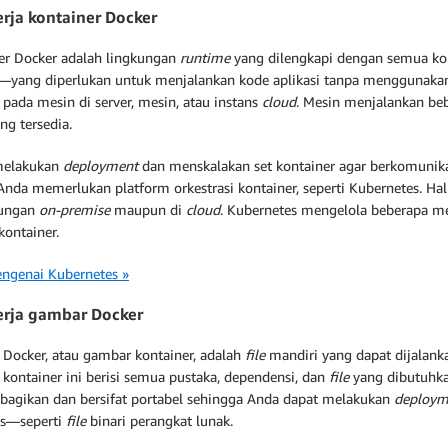
erja kontainer Docker
er Docker adalah lingkungan
runtime
yang dilengkapi dengan semua ko
—yang diperlukan untuk menjalankan kode aplikasi tanpa menggunak
 pada mesin di server, mesin, atau instans
cloud
. Mesin menjalankan be
ng tersedia.
melakukan
deployment
dan menskalakan set kontainer agar berkomunikas
 Anda memerlukan platform orkestrasi kontainer, seperti Kubernetes. Ha
kungan
on-premise
maupun di
cloud
. Kubernetes mengelola beberapa mes
kontainer.
ngenai Kubernetes »
erja gambar Docker
Docker, atau gambar kontainer, adalah
file
mandiri yang dapat dijalan
kontainer ini berisi semua pustaka, dependensi, dan
file
yang dibutuhka
ibagikan dan bersifat portabel sehingga Anda dapat melakukan
deploy
us—seperti
file
binari perangkat lunak.