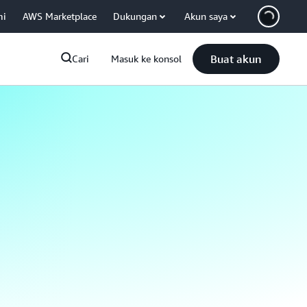
mi
AWS Marketplace
Dukungan
Akun saya
Buat akun
Cari
Masuk ke konsol