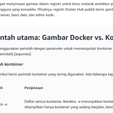
pat menyimpan gambar dalam registri untuk terus melacak arsitektur pe
gguna yang kompleks. Misalnya, registri Docker Hub publik berisi gamba
aman, basis data, dan editor kode.
intah utama: Gambar Docker vs. K
nggunakan perintah dengan parameter untuk memanipulasi kontainer D
perintah] [argumen].
ah kontainer
erikut berisi perintah kontainer yang sering digunakan. Ada beberapa l
ah
Penjelasan
Daftar semua kontainer. Bendera
-a
menunjukkan kontain
ps -a
ditampilkan hanya kontainer yang sedang berjalan, bend