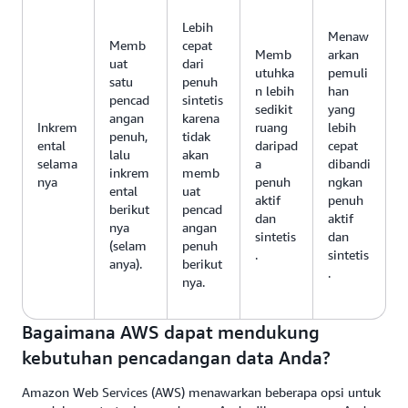
Lebih
Menaw
Memb
cepat
Memb
arkan
uat
dari
utuhka
pemuli
satu
penuh
n lebih
han
pencad
sintetis
sedikit
yang
angan
karena
Inkrem
ruang
lebih
penuh,
tidak
ental
daripad
cepat
lalu
akan
selama
a
dibandi
inkrem
memb
nya
penuh
ngkan
ental
uat
aktif
penuh
berikut
pencad
dan
aktif
nya
angan
sintetis
dan
(selam
penuh
.
sintetis
anya).
berikut
.
nya.
Bagaimana AWS dapat mendukung
kebutuhan pencadangan data Anda?
Amazon Web Services (AWS) menawarkan beberapa opsi untuk