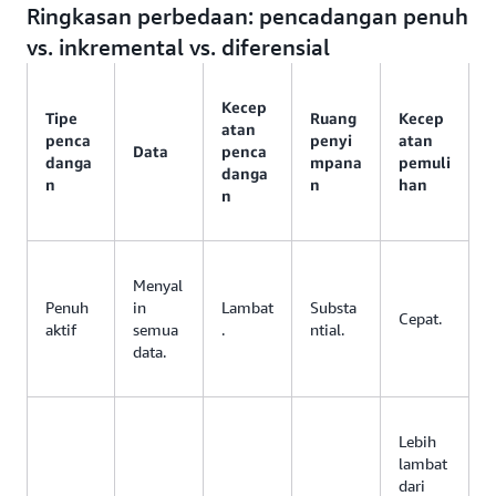
Ringkasan perbedaan: pencadangan penuh
vs. inkremental vs. diferensial
Kecep
Tipe
Ruang
Kecep
atan
penca
penyi
atan
Data
penca
danga
mpana
pemuli
danga
n
n
han
n
Menyal
Penuh
in
Lambat
Substa
Cepat.
aktif
semua
.
ntial.
data.
Lebih
lambat
dari