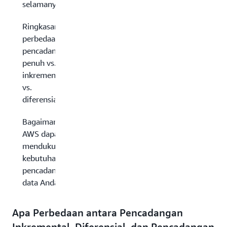
selamanya
Ringkasan
perbedaan:
pencadangan
penuh vs.
inkremental
vs.
diferensial
Bagaimana
AWS dapat
mendukung
kebutuhan
pencadangan
data Anda?
Apa Perbedaan antara Pencadangan
Inkremental, Diferensial, dan Pencadangan