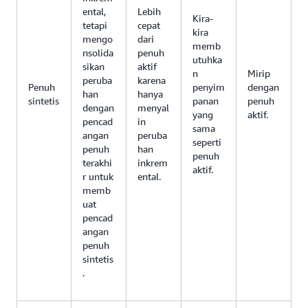
ental,
Lebih
Kira-
tetapi
cepat
kira
mengo
dari
memb
nsolida
penuh
utuhka
sikan
aktif
n
Mirip
peruba
karena
Penuh
penyim
dengan
han
hanya
sintetis
panan
penuh
dengan
menyal
yang
aktif.
pencad
in
sama
angan
peruba
seperti
penuh
han
penuh
terakhi
inkrem
aktif.
r untuk
ental.
memb
uat
pencad
angan
penuh
sintetis
.