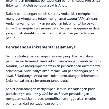
terakhir dan membuat pencadangan penuh sintetis. Prosesnya
tidak terlihat oleh pengguna akhir Anda.
Dalam pencadangan penuh sintetis, Anda tidak menghemat
ruang penyimpanan, tetapi menghemat
bandwidth
jaringan.
Anda hanya mengirimkan perubahan inkremental ke server,
alih-alih mengirimkan semua data. Server menggunakan data
yang sudah dimiliki untuk membuat salinan pencadangan
penuh.
Pencadangan inkremental selamanya
Semua strategi pencadangan lainnya yang dibahas dalam
panduan ini termasuk melakukan pencadangan penuh periodik.
Namun, jika mengimplementasikan pencadangan inkremental
selamanya, Anda hanya akan melakukan pencadangan penuh
awal. Selanjutnya, Anda melakukan pencadangan inkremental
(selamanya) secara berurutan tanpa batas.
Server pencadangan menyimpan semua set cadangan pada
pustaka
tape
atau
array disk
besar. Server pencadangan
mengotomatiskan proses pemulihan sehingga akan meniru
pemulihan dari pencadangan penuh.