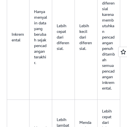
diferen
sial
Hanya
karena
menyal
memb
in data
Lebih
Lebih
utuhka
yang
cepat
kecil
n
Inkrem
beruba
dari
dari
pencad
ental
h sejak
diferen
diferen
angan
pencad
sial.
sial.
penuh
angan
ditamb
terakhi
ah
r.
semua
pencad
angan
inkrem
ental.
Lebih
cepat
Lebih
Menda
dari
lambat