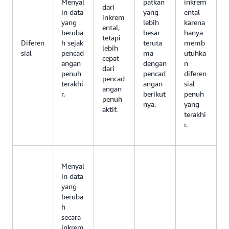
Menyal
patkan
inkrem
dari
in data
yang
ental
inkrem
yang
lebih
karena
ental,
beruba
besar
hanya
tetapi
Diferen
h sejak
teruta
memb
lebih
sial
pencad
ma
utuhka
cepat
angan
dengan
n
dari
penuh
pencad
diferen
pencad
terakhi
angan
sial
angan
r.
berikut
penuh
penuh
nya.
yang
aktif.
terakhi
r.
Menyal
in data
yang
beruba
h
secara
inkrem