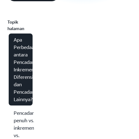
Topik
halaman
Apa
Perbedaan
antara
Pencadangan
Inkremental,
Diferensial,
dan
Pencadangan
Lainnya?
Pencadangan
penuh vs.
inkremental
vs.