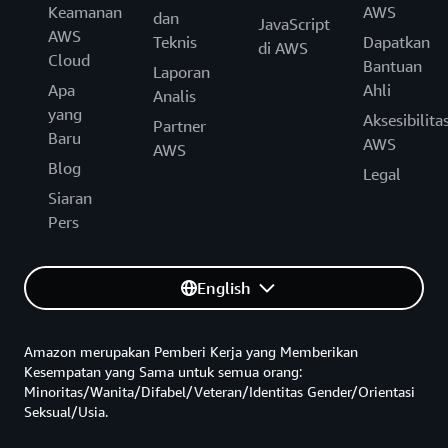
Keamanan
AWS
dan
JavaScript
AWS
Teknis
Dapatkan
di AWS
Cloud
Bantuan
Laporan
Apa
Ahli
Analis
yang
Aksesibilita
Partner
Baru
AWS
AWS
Blog
Legal
Siaran
Pers
English
Amazon merupakan Pemberi Kerja yang Memberikan
Kesempatan yang Sama untuk semua orang:
Minoritas/Wanita/Difabel/Veteran/Identitas Gender/Orientasi
Seksual/Usia.