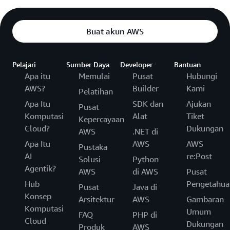
Buat akun AWS
Pelajari
Sumber Daya
Developer
Bantuan
Apa itu
Memulai
Pusat
Hubungi
AWS?
Builder
Kami
Pelatihan
Apa Itu
SDK dan
Ajukan
Pusat
Komputasi
Alat
Tiket
Kepercayaan
Cloud?
Dukungan
AWS
.NET di
Apa Itu
AWS
AWS
Pustaka
AI
re:Post
Solusi
Python
Agentik?
AWS
di AWS
Pusat
Hub
Pengetahua
Pusat
Java di
Konsep
Arsitektur
AWS
Gambaran
Komputasi
Umum
FAQ
PHP di
Cloud
Dukungan
Produk
AWS