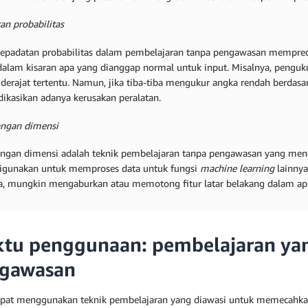
an probabilitas
kepadatan probabilitas dalam pembelajaran tanpa pengawasan mempred
dalam kisaran apa yang dianggap normal untuk input. Misalnya, penguku
derajat tertentu. Namun, jika tiba-tiba mengukur angka rendah berdasar
ikasikan adanya kerusakan peralatan.
ngan dimensi
ngan dimensi adalah teknik pembelajaran tanpa pengawasan yang mengur
digunakan untuk memproses data untuk fungsi
machine learning
lainnya
a, mungkin mengaburkan atau memotong fitur latar belakang dalam apl
tu penggunaan: pembelajaran yang
gawasan
pat menggunakan teknik pembelajaran yang diawasi untuk memecahkan