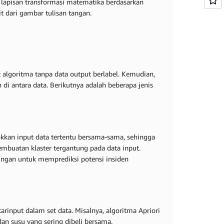
h lapisan transformasi matematika berdasarkan
t dari gambar tulisan tangan.
algoritma tanpa data output berlabel. Kemudian,
di antara data. Berikutnya adalah beberapa jenis
kan input data tertentu bersama-sama, sehingga
embuatan klaster tergantung pada data input.
aringan untuk memprediksi potensi insiden
rinput dalam set data. Misalnya, algoritma Apriori
dan susu yang sering dibeli bersama.