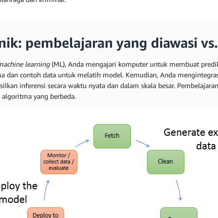
nik: pembelajaran yang diawasi v
machine learning
(ML), Anda mengajari komputer untuk membuat predik
ma dan contoh data untuk melatih model. Kemudian, Anda mengintegras
ilkan inferensi secara waktu nyata dan dalam skala besar. Pembelajar
i algoritma yang berbeda.