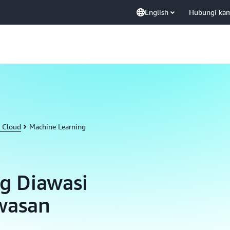
English
Hubungi ka
 Cloud
Machine Learning
g Diawasi
wasan