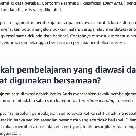
emiliki data berlabel. Contohnya termasuk klasifikasi
spam email
, pen
kan data historis yang diketahui.
pat menggunakan pembelajaran tanpa pengawasan untuk kasus di mana 
enemukan pola, mengelompokkan instans serupa, atau mendeteksi an
ksplorasi saat tidak ada data berlabel. Contohnya termasuk mengatur a
gelompokkan pelanggan berdasarkan perilaku pembelian mereka.
kah pembelajaran yang diawasi d
at digunakan bersamaan?
jaran semidiawasi adalah ketika Anda menerapkan teknik pembelajara
 umum. Ini adalah salah satu kategori dari
machine learning
itu sendiri.
pat menerapkan pembelajaran semidiawasi ketika sulit untuk mendapatk
ngkin hanya sedikit, sebagian besar data yang ada tidak berlabel. Dib
nda akan memiliki akurasi dan efisiensi yang lebih besar jika Anda me
engawasan.