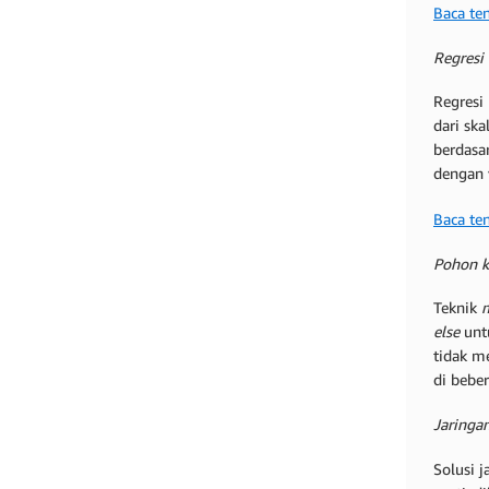
Baca ten
Regresi 
Regresi
dari sk
berdasa
dengan v
Baca ten
Pohon k
Teknik
m
else
unt
tidak m
di bebe
Jaringan
Solusi 