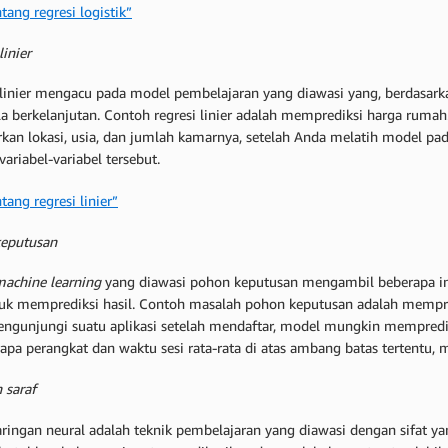
tang regresi logistik”
linier
 linier mengacu pada model pembelajaran yang diawasi yang, berdasarkan
ala berkelanjutan. Contoh regresi linier adalah memprediksi harga rum
rkan lokasi, usia, dan jumlah kamarnya, setelah Anda melatih model pada
ariabel-variabel tersebut.
tang regresi linier”
eputusan
achine learning
yang diawasi pohon keputusan mengambil beberapa in
uk memprediksi hasil. Contoh masalah pohon keputusan adalah mempr
engunjungi suatu aplikasi setelah mendaftar, model mungkin mempred
rapa perangkat dan waktu sesi rata-rata di atas ambang batas tertentu,
 saraf
jaringan neural adalah teknik pembelajaran yang diawasi dengan sifat y