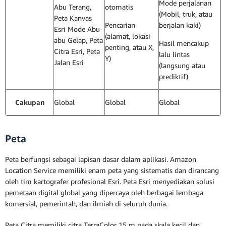
Mode perjalanan
Abu Terang,
otomatis
(Mobil, truk, atau
Peta Kanvas
Pencarian
berjalan kaki)
Esri Mode Abu-
(alamat, lokasi
abu Gelap, Peta
Hasil mencakup
penting, atau X,
Citra Esri, Peta
lalu lintas
Y)
Jalan Esri
(langsung atau
prediktif)
Cakupan
Global
Global
Global
Peta
Peta berfungsi sebagai lapisan dasar dalam aplikasi. Amazon
Location Service memiliki enam peta yang sistematis dan dirancang
oleh tim kartografer profesional Esri. Peta Esri menyediakan solusi
pemetaan digital global yang dipercaya oleh berbagai lembaga
komersial, pemerintah, dan ilmiah di seluruh dunia.
Peta Citra memiliki citra TerraColor 15 m pada skala kecil dan