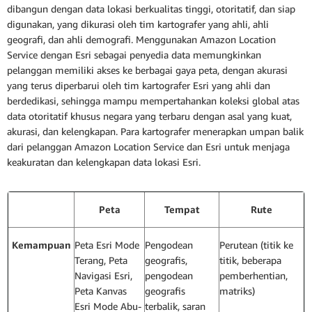
dibangun dengan data lokasi berkualitas tinggi, otoritatif, dan siap
digunakan, yang dikurasi oleh tim kartografer yang ahli, ahli
geografi, dan ahli demografi. Menggunakan Amazon Location
Service dengan Esri sebagai penyedia data memungkinkan
pelanggan memiliki akses ke berbagai gaya peta, dengan akurasi
yang terus diperbarui oleh tim kartografer Esri yang ahli dan
berdedikasi, sehingga mampu mempertahankan koleksi global atas
data otoritatif khusus negara yang terbaru dengan asal yang kuat,
akurasi, dan kelengkapan. Para kartografer menerapkan umpan balik
dari pelanggan Amazon Location Service dan Esri untuk menjaga
keakuratan dan kelengkapan data lokasi Esri.
Peta
Tempat
Rute
Kemampuan
Peta Esri Mode
Pengodean
Perutean (titik ke
Terang, Peta
geografis,
titik, beberapa
Navigasi Esri,
pengodean
pemberhentian,
Peta Kanvas
geografis
matriks)
Esri Mode Abu-
terbalik, saran