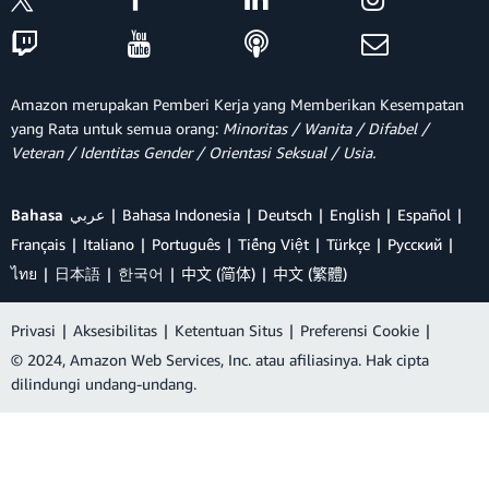
Amazon merupakan Pemberi Kerja yang Memberikan Kesempatan
yang Rata untuk semua orang:
Minoritas / Wanita / Difabel /
Veteran / Identitas Gender / Orientasi Seksual / Usia.
Bahasa
عربي
Bahasa Indonesia
Deutsch
English
Español
Français
Italiano
Português
Tiếng Việt
Türkçe
Ρусский
ไทย
日本語
한국어
中文 (简体)
中文 (繁體)
Privasi
|
Aksesibilitas
|
Ketentuan Situs
|
Preferensi Cookie
|
© 2024, Amazon Web Services, Inc. atau afiliasinya. Hak cipta
dilindungi undang-undang.