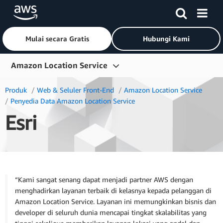
Mulai secara Gratis
Hubungi Kami
Lewati ke Konten Utama
Amazon Location Service
Gambaran Umum
Produk
Web & Seluler Front-End
Amazon Location Service
Penyedia Data Amazon Location Service
Produk
Esri
Industri
Memulai
Harga
“Kami sangat senang dapat menjadi partner AWS dengan
Sumber Daya
menghadirkan layanan terbaik di kelasnya kepada pelanggan di
Amazon Location Service. Layanan ini memungkinkan bisnis dan
developer di seluruh dunia mencapai tingkat skalabilitas yang