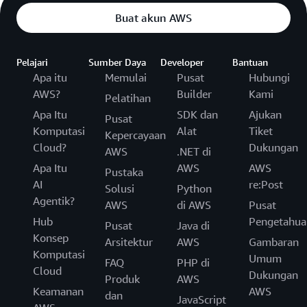
Buat akun AWS
Pelajari
Sumber Daya
Developer
Bantuan
Apa itu
Memulai
Pusat
Hubungi
AWS?
Builder
Kami
Pelatihan
Apa Itu
SDK dan
Ajukan
Pusat
Komputasi
Alat
Tiket
Kepercayaan
Cloud?
Dukungan
AWS
.NET di
Apa Itu
AWS
AWS
Pustaka
AI
re:Post
Solusi
Python
Agentik?
AWS
di AWS
Pusat
Hub
Pengetahua
Pusat
Java di
Konsep
Arsitektur
AWS
Gambaran
Komputasi
Umum
FAQ
PHP di
Cloud
Dukungan
Produk
AWS
Keamanan
AWS
dan
JavaScript