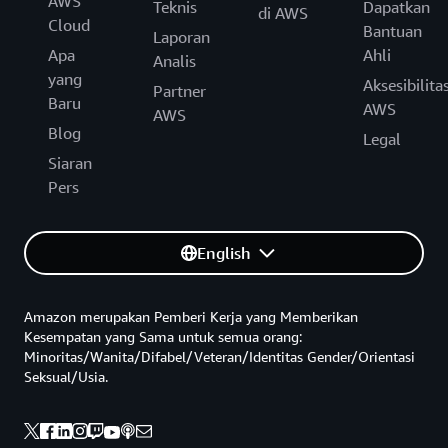
AWS
Teknis
Dapatkan
di AWS
Cloud
Bantuan
Laporan
Apa
Ahli
Analis
yang
Aksesibilita
Partner
Baru
AWS
AWS
Blog
Legal
Siaran
Pers
English
Amazon merupakan Pemberi Kerja yang Memberikan
Kesempatan yang Sama untuk semua orang:
Minoritas/Wanita/Difabel/Veteran/Identitas Gender/Orientasi
Seksual/Usia.