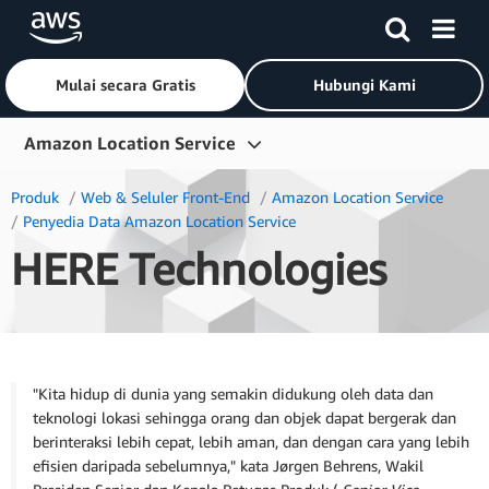
Mulai secara Gratis
Hubungi Kami
Lewati ke Konten Utama
Amazon Location Service
Gambaran Umum
Produk
Web & Seluler Front-End
Amazon Location Service
Penyedia Data Amazon Location Service
Produk
HERE Technologies
Industri
Memulai
Harga
"Kita hidup di dunia yang semakin didukung oleh data dan
Sumber Daya
teknologi lokasi sehingga orang dan objek dapat bergerak dan
berinteraksi lebih cepat, lebih aman, dan dengan cara yang lebih
efisien daripada sebelumnya," kata Jørgen Behrens, Wakil