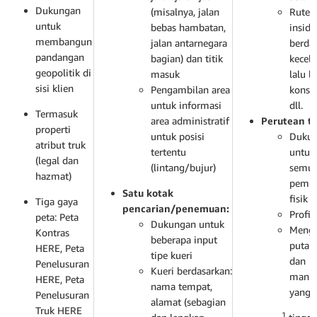
Dukungan
(misalnya, jalan
Rute 
untuk
bebas hambatan,
inside
membangun
jalan antarnegara
berda
pandangan
bagian) dan titik
kecel
geopolitik di
masuk
lalu li
sisi klien
Pengambilan area
konstr
untuk informasi
dll.
Termasuk
area administratif
Perutean tr
properti
untuk posisi
Duku
atribut truk
tertentu
untuk
(legal dan
(lintang/bujur)
semu
hazmat)
pemba
Satu kotak
fisik
Tiga gaya
pencarian/penemuan:
Profil
peta: Peta
Dukungan untuk
Mengh
Kontras
beberapa input
putar
HERE, Peta
tipe kueri
dan
Penelusuran
Kueri berdasarkan:
manu
HERE, Peta
nama tempat,
yang s
Penelusuran
alamat (sebagian
Truk HERE
1