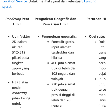
Location Service
. Untuk melihat syarat dan ketentuan,
kunjungi
syarat
.
Rendering
Peta
Pengodean Geografis dan
Perutean HE
HERE
Pencarian HERE
Ubin Vektor
Pengodean geografis:
Opsi rute:
2D dalam
Formulir gratis,
Duku
ukuran
input alamat
untuk
512x512
terstruktur dan
transp
piksel pada
hibrida
yang
tingkat
400 juta alamat
berbe
zoom
yang
titik di lebih dari
mobil,
berbeda
102 negara dan
pejala
wilayah
Piliha
HERE atau
270 juta alamat
untuk 
mesin
titik dengan
tercep
rendering
presisi tinggi di
mengh
pihak ketiga
lebih dari 70
jenis 
untuk
negara
(misal