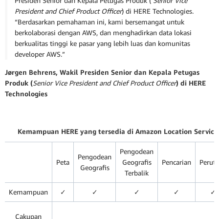
Presiden Senior dan Kepala Petugas Produk (
Senior Vice
President and Chief Product Officer
) di HERE Technologies.
“Berdasarkan pemahaman ini, kami bersemangat untuk
berkolaborasi dengan AWS, dan menghadirkan data lokasi
berkualitas tinggi ke pasar yang lebih luas dan komunitas
developer AWS.”
Jørgen Behrens, Wakil Presiden Senior dan Kepala Petugas
Produk (
Senior Vice President and Chief Product Officer
) di HERE
Technologies
Kemampuan HERE yang tersedia di Amazon Location Service
Pengodean
Pengodean
Peta
Geografis
Pencarian
Perut
Geografis
Terbalik
Kemampuan
✓
✓
✓
✓
✓
Cakupan