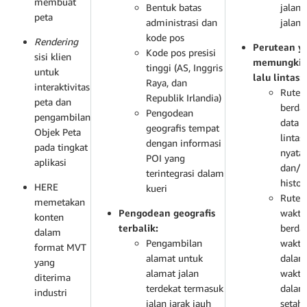
membuat
Bentuk batas
jalan 
peta
administrasi dan
jalan 
kode pos
Rendering
Perutean y
Kode pos presisi
sisi klien
memungkin
tinggi (AS, Inggris
untuk
lalu lintas:
Raya, dan
interaktivitas
Rute
Republik Irlandia)
peta dan
berda
Pengodean
pengambilan
data l
geografis tempat
Objek Peta
lintas
dengan informasi
pada tingkat
nyata
POI yang
aplikasi
dan/a
terintegrasi dalam
histor
HERE
kueri
Rute 
memetakan
Pengodean geografis
waktu
konten
terbalik:
berda
dalam
Pengambilan
waktu
format MVT
alamat untuk
dalam 
yang
alamat jalan
waktu
diterima
terdekat termasuk
dalam
industri
jalan jarak jauh
setah