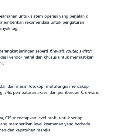
keamanan untuk sistem operasi yang berjalan di
IS memberikan rekomendasi untuk pengaturan
anyak lagi.
erangkat jaringan seperti
firewall
,
router, switch
,
ndasi vendor netral dan khusus untuk memastikan
ni.
indai, dan mesin fotokopi multifungsi mencakup
agi
file
, pembatasan akses, dan pembaruan
firmware
.
 CIS menetapkan level profil untuk setiap
i yang memberikan level keamanan yang berbeda.
anan dan kepatuhan mereka.