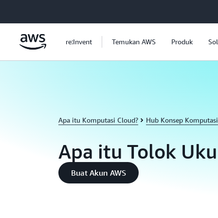
a11y-skip-to-main-content
re:Invent
Temukan AWS
Produk
Sol
Apa itu Komputasi Cloud?
Hub Konsep Komputasi
Apa itu Tolok Uku
Buat Akun AWS