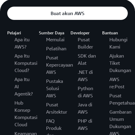
Buat akun AWS
Pelajari
Sumber Daya
Developer
Bantuan
Apa itu
Memulai
Pusat
Hubungi
AWS?
Builder
Kami
Pelatihan
Apa Itu
SDK dan
Ajukan
Pusat
Komputasi
Alat
Tiket
Kepercayaan
Cloud?
Dukungan
AWS
.NET di
Apa Itu
AWS
AWS
Pustaka
AI
re:Post
Solusi
Python
Agentik?
AWS
di AWS
Pusat
Hub
Pengetahua
Pusat
Java di
Konsep
Arsitektur
AWS
Gambaran
Komputasi
Umum
FAQ
PHP di
Cloud
Dukungan
Produk
AWS
Keamanan
AWS