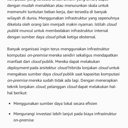
dengan mudah menaikkan atau menurunkan skala untuk
memenuhi tuntutan beban kerja, dan tersedia di banyak
wilayah di dunia. Menggunakan infrastruktur yang sepenuhnya
dikelola oleh orang lain menjadi makin nyaman. Istilah
cloud
publik
muncul untuk membedakan infrastruktur internal
dengan sumber daya
cloud
pihak ketiga eksternal.
Banyak organisasi ingin terus menggunakan infrastruktur
komputasi
on-premise
mereka sendiri sekaligus mendapatkan
manfaat dari
cloud
publik. Mereka dapat melakukan
deployment
pada arsitektur
cloud
hibrida lonjakan
cloud
untuk
mengakses sumber daya
cloud
publik saat kapasitas komputasi
on-premise
mereka sudah tidak ada lagi. Dengan menerapkan
teknik lonjakan
cloud
, pelanggan
cloud
dapat melakukan hal-
hal berikut:
Menggunakan sumber daya lokal secara efisien
Mengurangi investasi lebih lanjut pada biaya infrastruktur
on-premise