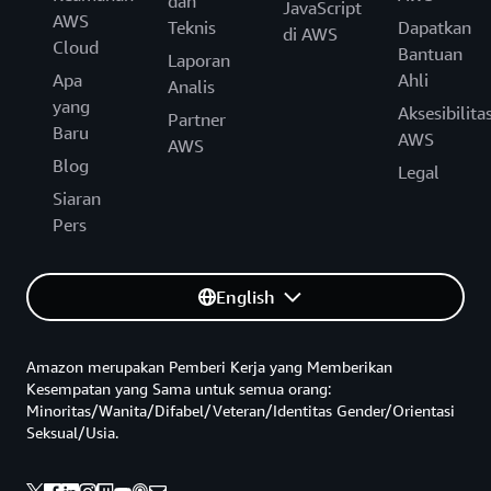
dan
JavaScript
AWS
Teknis
Dapatkan
di AWS
Cloud
Bantuan
Laporan
Apa
Ahli
Analis
yang
Aksesibilita
Partner
Baru
AWS
AWS
Blog
Legal
Siaran
Pers
English
Amazon merupakan Pemberi Kerja yang Memberikan
Kesempatan yang Sama untuk semua orang:
Minoritas/Wanita/Difabel/Veteran/Identitas Gender/Orientasi
Seksual/Usia.