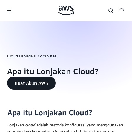
a11y-skip-to-main-content
Cloud Hibrida
Komputasi
Apa itu Lonjakan Cloud?
Buat Akun AWS
Apa itu Lonjakan Cloud?
Lonjakan
cloud
adalah metode konfigurasi yang menggunakan
sumber daya komputasi
cloud
setiap kali infrastruktur
on-