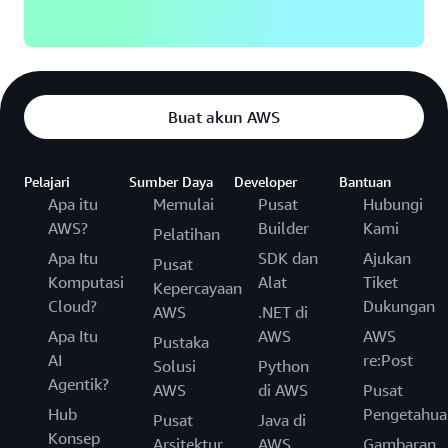
Buat akun AWS
Pelajari
Sumber Daya
Developer
Bantuan
Apa itu
Memulai
Pusat
Hubungi
AWS?
Builder
Kami
Pelatihan
Apa Itu
SDK dan
Ajukan
Pusat
Komputasi
Alat
Tiket
Kepercayaan
Cloud?
Dukungan
AWS
.NET di
Apa Itu
AWS
AWS
Pustaka
AI
re:Post
Solusi
Python
Agentik?
AWS
di AWS
Pusat
Hub
Pengetahua
Pusat
Java di
Konsep
Arsitektur
AWS
Gambaran