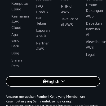
Komputasi
Umum
FAQ
PHP di
Cloud
Dukungan
Produk
AWS
Keamanan
AWS
dan
JavaScript
AWS
Teknis
Dapatkan
di AWS
Cloud
Bantuan
Laporan
Apa
Ahli
Analis
yang
Aksesibilita
Partner
Baru
AWS
AWS
Blog
Legal
Siaran
Pers
English
Amazon merupakan Pemberi Kerja yang Memberikan
Kesempatan yang Sama untuk semua orang:
Minoritas/Wanita/Difabel/Veteran/Identitas Gender/Orientasi