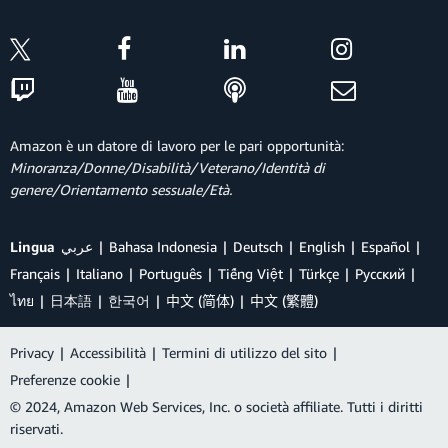
Amazon è un datore di lavoro per le pari opportunità:
Minoranza/Donne/Disabilità/Veterano/Identità di
genere/Orientamento sessuale/Età.
Lingua
عربي
Bahasa Indonesia
Deutsch
English
Español
Français
Italiano
Português
Tiếng Việt
Türkçe
Ρусский
ไทย
日本語
한국어
中文 (简体)
中文 (繁體)
Privacy
|
Accessibilità
|
Termini di utilizzo del sito
|
Preferenze cookie
|
© 2024, Amazon Web Services, Inc. o società affiliate. Tutti i diritti
riservati.