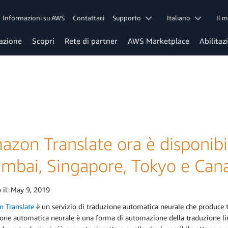
Informazioni su AWS
Contattaci
Supporto
Italiano
Il 
azione
Scopri
Rete di partner
AWS Marketplace
Abilitaz
zon Translate ora è disponibil
mbai, Singapore, Tokyo e Cana
 il:
May 9, 2019
 Translate
è un servizio di traduzione automatica neurale che produce tra
ione automatica neurale è una forma di automazione della traduzione l