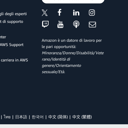
li degli esperti
et di supporto
ter
Amazon è un datore di lavoro per
 AWS Support
le pari opportunità:
Minoranza/Donne/Disabilità/Vete
rano/Identità di
 carriera in AWS
genere/Orientamento
sessuale/Età.
ไทย
日本語
한국어
中文 (简体)
中文 (繁體)