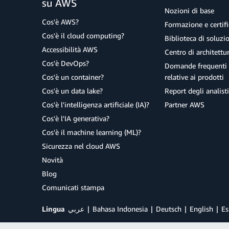
su AWS
Nozioni di base
Cos'è AWS?
Formazione e certifi
Cos'è il cloud computing?
Biblioteca di soluz
Accessibilità AWS
Centro di architettu
Cos'è DevOps?
Domande frequenti 
Cos'è un container?
relative ai prodotti
Cos'è un data lake?
Report degli analisti
Cos'è l'intelligenza artificiale (IA)?
Partner AWS
Cos'è l'IA generativa?
Cos'è il machine learning (ML)?
Sicurezza nel cloud AWS
Novità
Blog
Comunicati stampa
Lingua
عربي
Bahasa Indonesia
Deutsch
English
Es