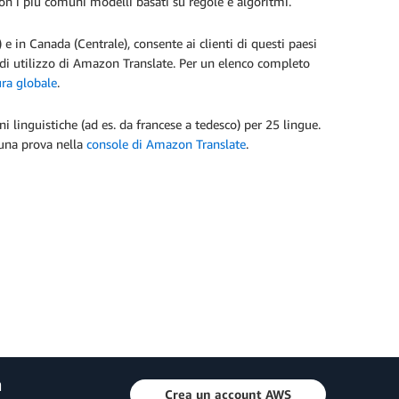
con i più comuni modelli basati su regole e algoritmi.
 e in Canada (Centrale), consente ai clienti di questi paesi
za di utilizzo di Amazon Translate. Per un elenco completo
ura globale
.
linguistiche (ad es. da francese a tedesco) per 25 lingue.
 una prova nella
console di Amazon Translate
.
a
Crea un account AWS