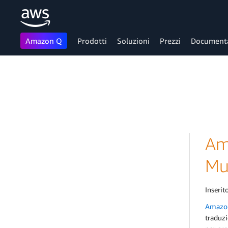
Amazon Q
Prodotti
Soluzioni
Prezzi
Document
Passa al contenuto principale
Ama
Mu
Inserito
Amazon
traduz