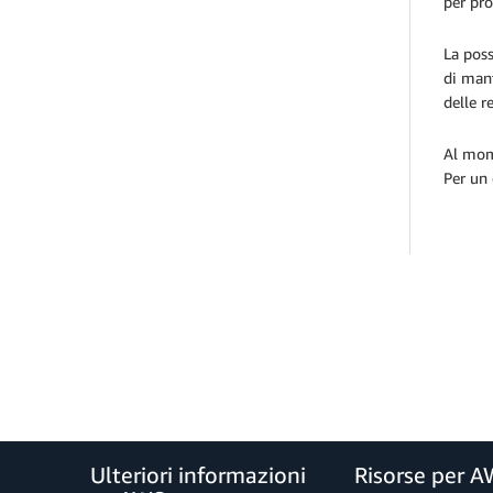
per pro
La poss
di mant
delle r
Al mome
Per un 
Ulteriori informazioni
Risorse per 