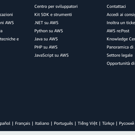
Centro per sviluppatori
Contattaci
cazioni
Kit SDK e strumenti
Accedi ai consig
ioni AWS
.NET su AWS
Inoltra un tick
ra
Python su AWS
AWS re:Post
tecniche e
Java su AWS
Knowledge Cen
PHP su AWS
Panoramica di
JavaScript su AWS
Settore legale
Opportunità di
pañol
Français
Italiano
Português
Tiếng Việt
Türkçe
Ρусский