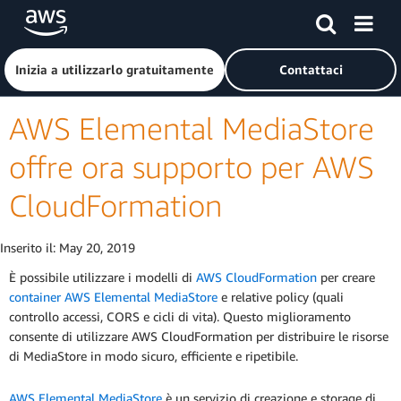
Passa al contenuto principale
Fai clic qui per tornare alla home page di Amazon Web Serv
Inizia a utilizzarlo gratuitamente
Contattaci
AWS Elemental MediaStore
offre ora supporto per AWS
CloudFormation
Inserito il:
May 20, 2019
È possibile utilizzare i modelli di
AWS CloudFormation
per creare
container AWS Elemental MediaStore
e relative policy (quali
controllo accessi, CORS e cicli di vita). Questo miglioramento
consente di utilizzare AWS CloudFormation per distribuire le risorse
di MediaStore in modo sicuro, efficiente e ripetibile.
AWS Elemental MediaStore
è un servizio di creazione e storage di