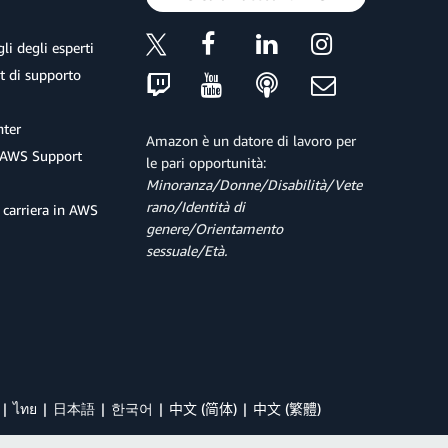
li degli esperti
et di supporto
ter
Amazon è un datore di lavoro per
 AWS Support
le pari opportunità:
Minoranza/Donne/Disabilità/Vete
rano/Identità di
 carriera in AWS
genere/Orientamento
sessuale/Età.
ไทย
日本語
한국어
中文 (简体)
中文 (繁體)