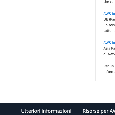
che con
AWS Io
UE (Pa
un serv
tutto il
AWS Io
Asia P
di AWS 
Per un 
inform
Ulteriori informazioni
Risorse per 