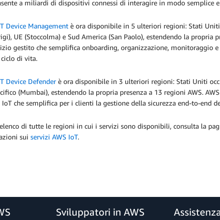
sente a miliardi di dispositivi connessi di interagire in modo semplice e s
T Device Management
è ora disponibile in 5 ulteriori regioni: Stati Unit
rigi), UE (Stoccolma) e Sud America (San Paolo), estendendo la propri
izio gestito che semplifica onboarding, organizzazione, monitoraggio e 
 ciclo di vita.
T Device Defender
è ora disponibile in 3 ulteriori regioni: Stati Uniti oc
acifico (Mumbai), estendendo la propria presenza a 13 regioni AWS. AWS
IoT che semplifica per i clienti la gestione della sicurezza end-to-end del
elenco di tutte le regioni in cui i servizi sono disponibili, consulta la pa
azioni sui
servizi AWS IoT
.
AWS
Sviluppatori in AWS
Assistenz