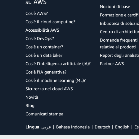
su AWS
Nozioni di base
Cos'è AWS?
Formazione e certifi
Cos'è il cloud computing?
Biblioteca di soluz
Accessibilità AWS
Centro di architettu
Cos'è DevOps?
Domande frequenti 
Cos'è un container?
relative ai prodotti
Cos'è un data lake?
Report degli analisti
Cos'è l'intelligenza artificiale (IA)?
Partner AWS
Cos'è l'IA generativa?
Cos'è il machine learning (ML)?
Sicurezza nel cloud AWS
Novità
Blog
Comunicati stampa
Lingua
عربي
Bahasa Indonesia
Deutsch
English
Es