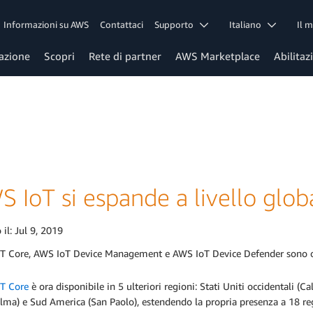
Informazioni su AWS
Contattaci
Supporto
Italiano
Il 
azione
Scopri
Rete di partner
AWS Marketplace
Abilitaz
 IoT si espande a livello glob
 il:
Jul 9, 2019
T Core, AWS IoT Device Management e AWS IoT Device Defender sono ora 
T Core
è ora disponibile in 5 ulteriori regioni: Stati Uniti occidentali (Ca
lma) e Sud America (San Paolo), estendendo la propria presenza a 18 r