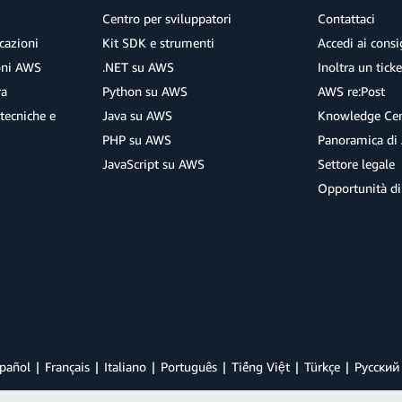
Centro per sviluppatori
Contattaci
cazioni
Kit SDK e strumenti
Accedi ai consig
ioni AWS
.NET su AWS
Inoltra un tick
ra
Python su AWS
AWS re:Post
tecniche e
Java su AWS
Knowledge Cen
PHP su AWS
Panoramica di
JavaScript su AWS
Settore legale
Opportunità di
pañol
Français
Italiano
Português
Tiếng Việt
Türkçe
Ρусский