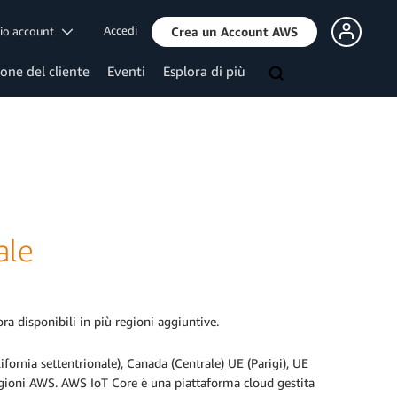
Accedi
mio account
Crea un Account AWS
ione del cliente
Eventi
Esplora di più
ale
disponibili in più regioni aggiuntive.
lifornia settentrionale), Canada (Centrale) UE (Parigi), UE
egioni AWS. AWS IoT Core è una piattaforma cloud gestita