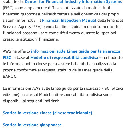
stabilite dal
Center for Financial Industry Information Systems
(FISC) sono ampiamente diffuse e utilizzate da molti istituti
finanziari giapponesi nell'architettura e nell'operatività dei propri
sistemi informatici. Il
Financial Inspection Manual
della Financial
Services Agency (FSA) elenca tali linee guida in un documento che i
funzionari possono usare come riferimento durante le ispezioni
presso le istituzioni finanziarie.
AWS ha offerto
informazioni sulle Linee guida per la sicurezza
FISC
in base al
Modello di responsabilità condivisa
e ha tradotto
le informazioni in cinese per assistere i clienti che analizzano la
propria conformità ai requisiti stabiliti dalle Linee guida della
BAROC.
Le informazioni AWS sulle Linee guida per la sicurezza FISC (ottava
edizione) basate sul Modello di responsabilità condivisa sono
disponibili ai seguenti indirizzi:
Scarica la versione cinese (cinese tradizionale)
Scarica la versione giapponese