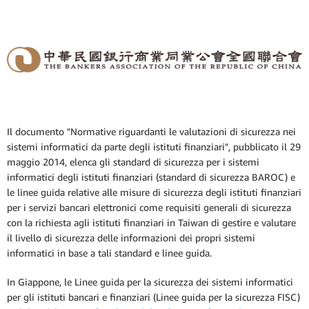
Il documento "Normative riguardanti le valutazioni di sicurezza nei
sistemi informatici da parte degli istituti finanziari", pubblicato il 29
maggio 2014, elenca gli standard di sicurezza per i sistemi
informatici degli istituti finanziari (standard di sicurezza BAROC) e
le linee guida relative alle misure di sicurezza degli istituti finanziari
per i servizi bancari elettronici come requisiti generali di sicurezza
con la richiesta agli istituti finanziari in Taiwan di gestire e valutare
il livello di sicurezza delle informazioni dei propri sistemi
informatici in base a tali standard e linee guida.
In Giappone, le Linee guida per la sicurezza dei sistemi informatici
per gli istituti bancari e finanziari (Linee guida per la sicurezza FISC)