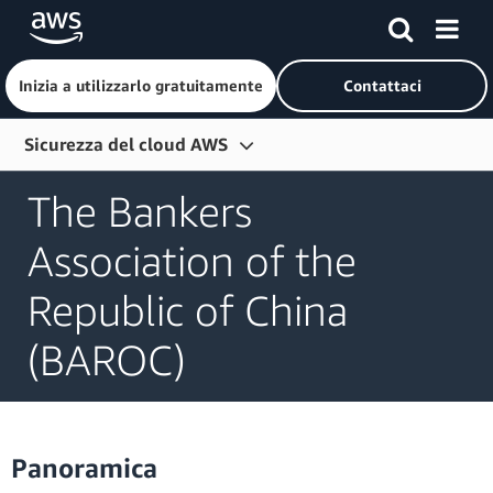
Inizia a utilizzarlo gratuitamente
Contattaci
Passa al contenuto principale
Sicurezza del cloud AWS
Servizi di sicurezza
The Bankers
Casi d'uso
Association of the
Conformità
Republic of China
Protezione dei dati
(BAROC)
Blog
Partner
Risorse
Panoramica