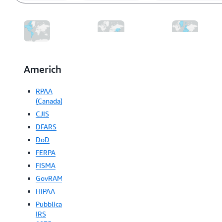
Americhe
Asia
Europa,
Pacifico
Medio
RPAA
Oriente
(Canada)
FINTECH
e
CJIS
FISC
Africa
DFARS
(Giappone)
DoD
Linee
Digital
guida
FERPA
Operational
delle
FISMA
Resilience
informazioni
Act
GovRAMP
mediche
(DORA)
(Giappone)
HIPAA
NISC
Pubblicazione
(Giappone)
IRS