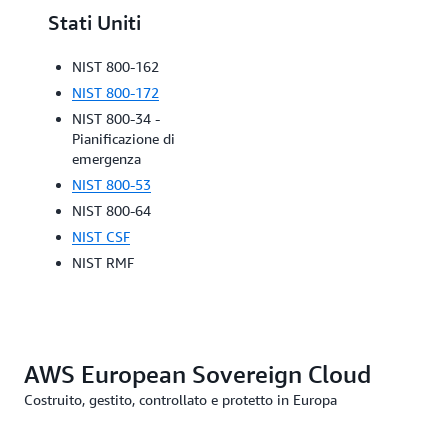
Stati Uniti
Europa,
Medio
NIST 800-162
Oriente e
NIST 800-172
Africa
NIST 800-34 -
Pianificazione di
BIO Thema-
emergenza
uitwerking
NIST 800-53
Clouddiensten
NIST 800-64
FINMA
NIST CSF
IAR (Emirati
NIST RMF
Arabi Uniti)
AWS European Sovereign Cloud
Costruito, gestito, controllato e protetto in Europa