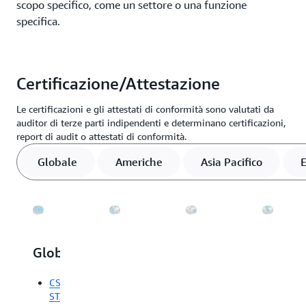
scopo specifico, come un settore o una funzione
specifica.
Certificazione/Attestazione
Le certificazioni e gli attestati di conformità sono valutati da
auditor di terze parti indipendenti e determinano certificazioni,
report di audit o attestati di conformità.
Globale
Americhe
Asia Pacifico
E
Globale
Americhe
Asia
Europa
Pacifico
Medio
CSA
Valutazione
Orient
STAR
Canadian
ABS