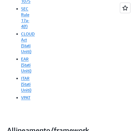
1075
SEC
Rule
17a-
4(f)
CLOUD
Act
(Stati
Uniti)
EAR
(Stati
Uniti)
ITAR
(Stati
Uniti)
VPAT
Allineamento/framework