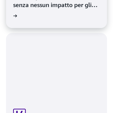
senza nessun impatto per gli
utenti
i studio