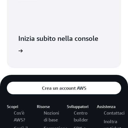
Inizia subito nella console
Accedi
Crea un account AWS
Scopri
Risorse
Sviluppatori
Assistenza
Cos'è
Nozioni
Centro
Contattaci
AWS?
di base
builder
Inoltra