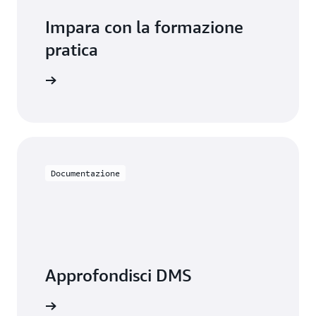
Impara con la formazione
pratica
usare DMS
Documentazione
Approfondisci DMS
ntazione