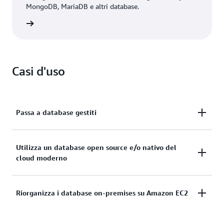
MongoDB, MariaDB e altri database.
rmazioni
Casi d'uso
Passa a database gestiti
Esegui la migrazione da database legacy o locali a
Utilizza un database open source e/o nativo del
cloud moderno
servizi cloud on-premises attraverso un processo di
migrazione semplificato, rimuovendo le attività di
gestione indifferenziate del database.
Utilizza sistemi moderni per ridurre i costi e
Riorganizza i database on-premises su Amazon EC2
migliorare la disponibilità, il disaster recovery e
l'affidabilità, accelerando i processi di innovazione e
favorendo operazioni più efficienti. Accelera le