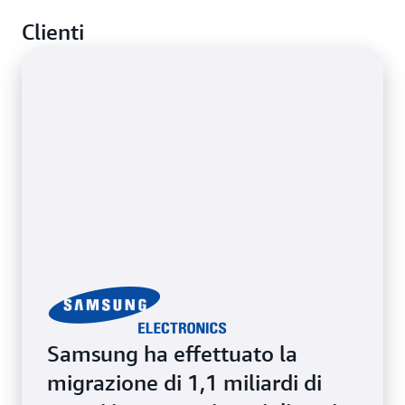
Inizia il percorso verso il cloud riorganizzando i
migrazioni di database integrando conversioni di
Clienti
database su host dedicati di Amazon EC2 o bare
schema basate su regole con conversioni di codice
metal. Mantieni il modello operativo esistente,
assistite dall'IA generativa.
integrando la flessibilità e la scalabilità del cloud.
Mantieni l'accesso completo al sistema operativo
sottostante.
Samsung ha effettuato la
migrazione di 1,1 miliardi di