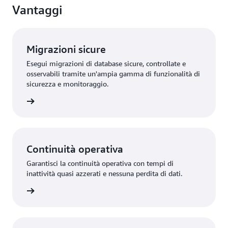
Vantaggi
Migrazioni sicure
Esegui migrazioni di database sicure, controllate e
osservabili tramite un'ampia gamma di funzionalità di
sicurezza e monitoraggio.
rmazioni
Continuità operativa
Garantisci la continuità operativa con tempi di
inattività quasi azzerati e nessuna perdita di dati.
rmazioni