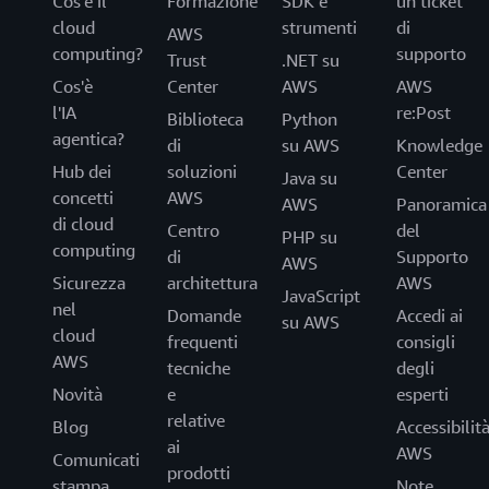
Cos'è il
Formazione
SDK e
un ticket
cloud
strumenti
di
AWS
computing?
supporto
Trust
.NET su
Cos'è
Center
AWS
AWS
l'IA
re:Post
Biblioteca
Python
agentica?
di
su AWS
Knowledge
Hub dei
soluzioni
Center
Java su
concetti
AWS
AWS
Panoramica
di cloud
Centro
del
PHP su
computing
di
Supporto
AWS
Sicurezza
architettura
AWS
JavaScript
nel
Domande
Accedi ai
su AWS
cloud
frequenti
consigli
AWS
tecniche
degli
Novità
e
esperti
relative
Blog
Accessibilit
ai
AWS
Comunicati
prodotti
stampa
Note