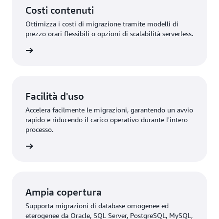
Costi contenuti
Ottimizza i costi di migrazione tramite modelli di
prezzo orari flessibili o opzioni di scalabilità serverless.
rmazioni
Facilità d'uso
Accelera facilmente le migrazioni, garantendo un avvio
rapido e riducendo il carico operativo durante l'intero
processo.
rmazioni
Ampia copertura
Supporta migrazioni di database omogenee ed
eterogenee da Oracle, SQL Server, PostgreSQL, MySQL,