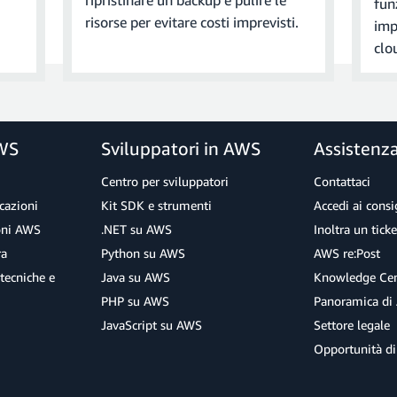
ripristinare un backup e pulire le
fun
snapshot finale e confermare l'eliminazione. Nel caso del nostro 
risorse per evitare costi imprevisti.
imp
 eliminare l'istanza e quindi fai clic su
Elimina.
clo
stanza database può richiedere qualche minuto.
AWS
Sviluppatori in AWS
Assistenz
Centro per sviluppatori
Contattaci
 il driver JDBC più recente dal sito Web di PostgreSQL. Salva il f
cazioni
Kit SDK e strumenti
Accedi ai consig
ondo momento. Questo file è necessario nella fase successiva.
ioni AWS
.NET su AWS
Inoltra un tick
ra
Python su AWS
AWS re:Post
tecniche e
Java su AWS
Knowledge Cen
PHP su AWS
Panoramica di
JavaScript su AWS
Settore legale
Opportunità di
e è completato. Nella console Amazon RDS, seleziona l'istanza da