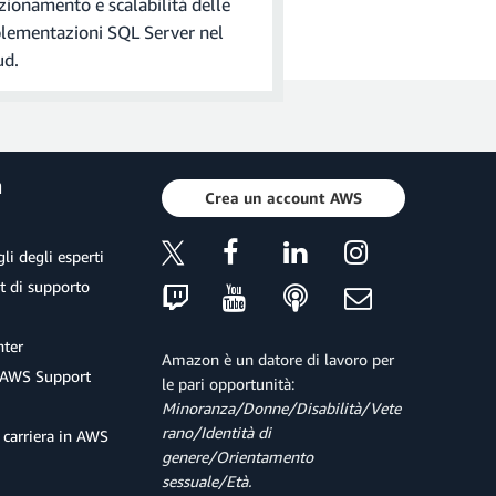
zionamento e scalabilità delle
esempio, non creare uno
lementazioni SQL Server nel
ud.
a
Crea un account AWS
ile in un percorso
li degli esperti
et di supporto
ter
Amazon è un datore di lavoro per
 AWS Support
le pari opportunità:
Minoranza/Donne/Disabilità/Vete
rano/Identità di
 carriera in AWS
genere/Orientamento
sessuale/Età.
ll'elenco di
Database
: