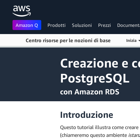
Amazon Q
Prodotti
Soluzioni
Prezzi
Document
Centro risorse per le nozioni di base
Passa al contenuto principale
Inizia
Creazione e c
PostgreSQL
con Amazon RDS
Introduzione
Questo tutorial illustra come crear
(chiameremo questo ambiente
istan