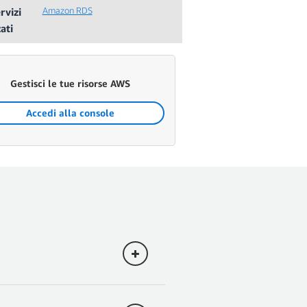
Amazon RDS
rvizi
zati
Gestisci le tue risorse AWS
Accedi alla console