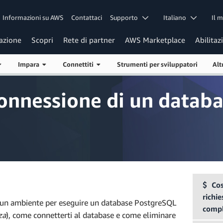
Informazioni su AWS
Contattaci
Supporto
Italiano
Il 
azione
Scopri
Rete di partner
AWS Marketplace
Abilitaz
Impara
Connettiti
Strumenti per sviluppatori
Alt
onnessione di un datab
Cos
richie
e un ambiente per eseguire un database PostgreSQL
comp
za
), come connetterti al database e come eliminare