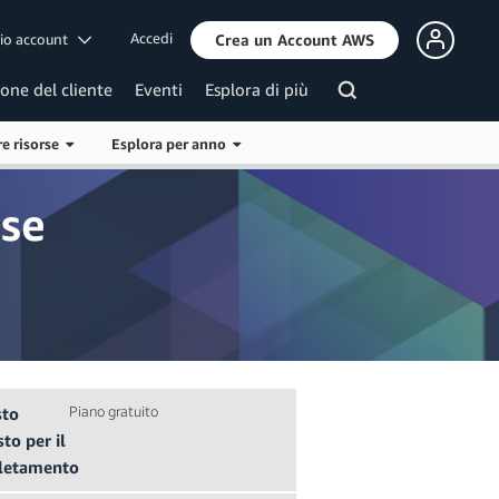
Accedi
mio account
Crea un Account AWS
ione del cliente
Eventi
Esplora di più
re risorse
Esplora per anno
ase
Piano gratuito
to
sto per il
letamento