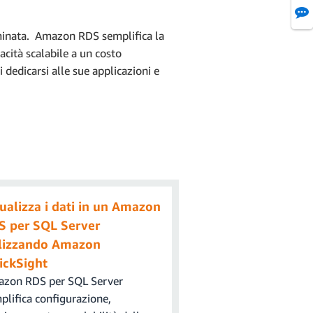
eziona
Elimina
dal menu
eliminata. Amazon RDS semplifica la
acità scalabile a un costo
 dedicarsi alle sue applicazioni e
izione del driver.
il driver scaricato nella
ascrivi oppure copia e
" e il nome dell'istanza
ualizza i dati in un Amazon
seremo
S per SQL Server
ilizzando Amazon
ickSight
 RDS.
zon RDS per SQL Server
plifica configurazione,