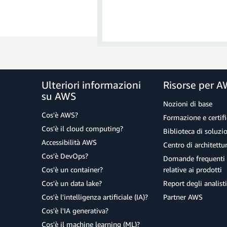
b. Verrà richiesto di creare uno 
snapshot finale, assicurati di voler
Nota
: l'eliminazione dell'i
Ulteriori informazioni
Risorse per 
su AWS
Nozioni di base
b. Quindi,
fai clic qui
per scaricare
Cos'è AWS?
Formazione e certifi
semplice a cui accedere in un sec
Cos'è il cloud computing?
Biblioteca di soluz
Accessibilità AWS
Centro di architettu
Cos'è DevOps?
Domande frequenti 
Cos'è un container?
relative ai prodotti
Cos'è un data lake?
Report degli analisti
Cos'è l'intelligenza artificiale (IA)?
Partner AWS
Cos'è l'IA generativa?
c. Il collegamento con il databas
Cos'è il machine learning (ML)?