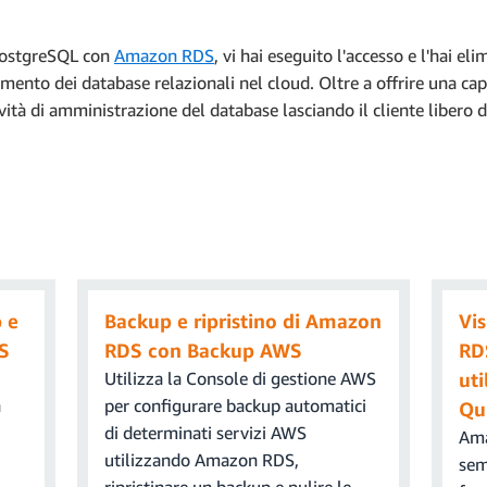
S. Seleziona
Database
, scegli l'istanza da eliminare, quindi sel
zzata una finestra di dialogo. Inserisci i seguenti dati:
 PostgreSQL con
Amazon RDS
, vi hai eseguito l'accesso e l'hai 
mento dei database relazionali nel cloud. Oltre a offrire una cap
resql.Driver)
vità di amministrazione del database lasciando il cliente libero di
 driver dal menù a discesa, viene richiesto di modificare la defin
di dialogo successiva, fai clic sull'icona della cartella e seleziona 
la console Amazon RDS, come mostrato nell'immagine a destra. Tr
 database dopo "jdbc:postgresql://". Infine, aggiungi una barra "/
Un URL può essere, ad esempio,
jdbc:postgresql://postgresql-
east-1.rds.amazonaws.com/myDatabase
.
 e
Backup e ripristino di Amazon
Vis
 utente creato per il database Amazon RDS. In questo tutorial u
S
RDS con Backup AWS
RD
Utilizza la Console di gestione AWS
ut
n
per configurare backup automatici
Qu
, seleziona
Crea database
.
word utilizzata al momento della creazione del database Amazon
di determinati servizi AWS
Ama
utilizzando Amazon RDS,
sem