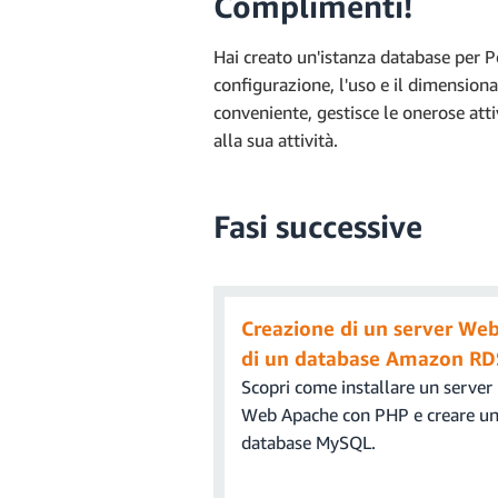
Complimenti!
a. Torna alla console Amazon RD
facoltative
.
a discesa
Operazioni
.
b. Apri il programma. Viene visuali
Hai creato un'istanza database per
configurazione, l'uso e il dimensiona
Driver
: PostgreSQL (org.postg
conveniente, gestisce le onerose atti
Nota
: quando si seleziona un
alla sua attività.
Seleziona
Sì
. Nella finestra 
fase precedente.
Fasi successive
URL
: l'URL JDBC si trova nel
incolla l'endpoint dell'istanza
database alla fine dell'URL. 
instance1.cg034hpkmmjt.us-
Creazione di un server Web
Nome utente
: digita il nome
di un database Amazon RD
"
nomeutenteMaster
."
Scopri come installare un server
Web Apache con PHP e creare u
b. Nella sezione
Crea database
Password
: inserisci la pass
database MySQL.
Fai clic su
OK
.